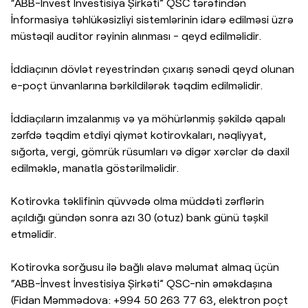
“ABB-İnvest İnvestisiya Şirkəti” QSC tərəfindən
İnformasiya təhlükəsizliyi sistemlərinin idarə edilməsi üzrə
müstəqil auditor rəyinin alınması - qeyd edilməlidir.
İddiaçının dövlət reyestrindən çıxarış sənədi qeyd olunan
e-poçt ünvanlarına bərkildilərək təqdim edilməlidir.
İddiaçıların imzalanmış və ya möhürlənmiş şəkildə qapalı
zərfdə təqdim etdiyi qiymət kotirovkaları, nəqliyyat,
sığorta, vergi, gömrük rüsumları və digər xərclər də daxil
edilməklə, manatla göstərilməlidir.
Kotirovka təklifinin qüvvədə olma müddəti zərflərin
açıldığı gündən sonra azı 30 (otuz) bank günü təşkil
etməlidir.
Kotirovka sorğusu ilə bağlı əlavə məlumat almaq üçün
“ABB-İnvest İnvestisiya Şirkəti” QSC-nin əməkdaşına
(Fidan Məmmədova: +994 50 263 77 63, elektron poçt