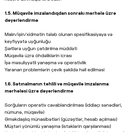
1.5. Müqavilə imzalandıqdan sonrakı mərhələ üzrə
dəyərləndirmə
Malın/işin/xidmətin tələb olunan spesifikasiyaya və
keyfiyyətə uyğunluğu
Şərtlərə uyğun çatdırılma müddəti
Müqavilə üzrə öhdəliklərin icrası
İşə məsuliyyətli yanaşma və operativlik
Yaranan problemlərin çevik şəkildə həll edilməsi
1.6. Satınalmanın təhlili və müqavilə imzalanma
mərhələsi üzrə dəyərləndirmə
Sorğuların operativ cavablandırılması (iddiaçı sənədləri,
nümunə, müqavilə)
Əməkdaşlıq münasibətləri (güzəştlər, hesab açılması)
Müştəri yönümlü yanaşma (istəklərin qarşılanması)