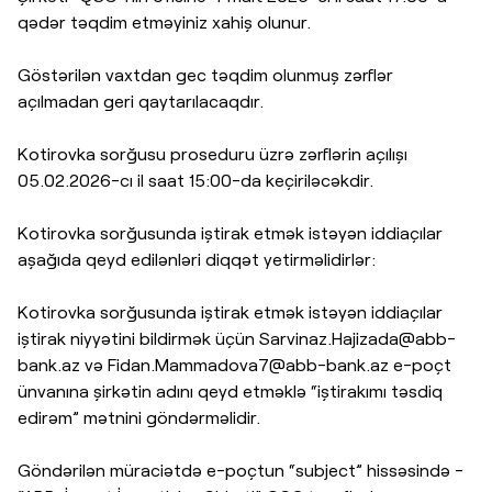
qədər təqdim etməyiniz xahiş olunur.
Göstərilən vaxtdan gec təqdim olunmuş zərflər
açılmadan geri qaytarılacaqdır.
Kotirovka sorğusu proseduru üzrə zərflərin açılışı
05.02.2026-cı il saat 15:00-da keçiriləcəkdir.
Kotirovka sorğusunda iştirak etmək istəyən iddiaçılar
aşağıda qeyd edilənləri diqqət yetirməlidirlər:
Kotirovka sorğusunda iştirak etmək istəyən iddiaçılar
iştirak niyyətini bildirmək üçün
Sarvinaz.Hajizada@abb-
bank.az
və
Fidan.Mammadova7@abb-bank.az
e-poçt
ünvanına şirkətin adını qeyd etməklə “iştirakımı təsdiq
edirəm” mətnini göndərməlidir.
Göndərilən müraciətdə e-poçtun “subject” hissəsində -