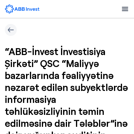
“ABB-İnvest İnvestisiya
Şirkəti” QSC “Maliyyə
bazarlarında fəaliyyətinə
nəzarət edilən subyektlərdə
informasiya
təhlükəsizliyinin təmin
edilməsinə dair Tələblər”inə