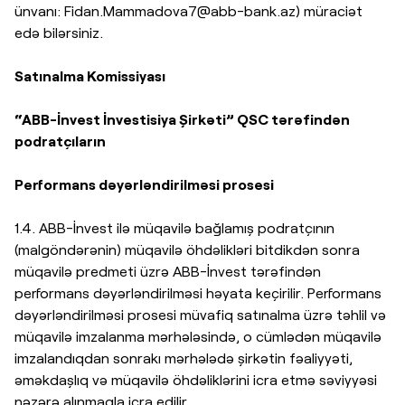
ünvanı:
Fidan.Mammadova7@abb-bank.az
) müraciət
edə bilərsiniz.
Satınalma Komissiyası
“ABB-İnvest İnvestisiya Şirkəti” QSC tərəfindən
podratçıların
Performans dəyərləndirilməsi prosesi
1.4. ABB-İnvest ilə müqavilə bağlamış podratçının
(malgöndərənin) müqavilə öhdəlikləri bitdikdən sonra
müqavilə predmeti üzrə ABB-İnvest tərəfindən
performans dəyərləndirilməsi həyata keçirilir. Performans
dəyərləndirilməsi prosesi müvafiq satınalma üzrə təhlil və
müqavilə imzalanma mərhələsində, o cümlədən müqavilə
imzalandıqdan sonrakı mərhələdə şirkətin fəaliyyəti,
əməkdaşlıq və müqavilə öhdəliklərini icra etmə səviyyəsi
nəzərə alınmaqla icra edilir.