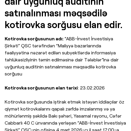
dair uyğunluq auditinin
satınalınması məqsədilə
kotirovka sorğusu elan edir.
Kotirovka sorğusunun adı:
“ABB-İnvest İnvestisiya
Şirkəti” QSC tərəfindən “Maliyyə bazarlarında
fəaliyyətinə nəzarət edilən subyektlərdə informasiya
təhlükəsizliyinin təmin edilməsinə dair Tələblər”inə dair
uyğunluq auditinin satınalınması məqsədilə kotirovka
sorğusu
Kotirovka sorğusunun elan tarixi
: 23.02.2026
Kotirovka sorğusunda iştirak etmək istəyən iddiaçılar öz
qiymət kotirovkalarını qapalı zərfdə imzalanmış və ya
möhürlənmiş şəkildə Bakı şəhəri, Yasamal rayonu, Cəfər
Cabbarlı 40 C ünvanında yerləşən “ABB-İnvest İnvestisiya
Şirkəti” QSC-nin ofisinə 4 mart 2026-cı il saat 17:00-a