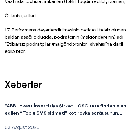
Vaxtında təchizat imkanları (təklif təqdim edildiyi zaman)
Ödəniş şərtləri
1.7. Performans dəyərləndirilməsinin nəticəsi tələb olunan
baldan aşağı olduqda, podratçının (malgöndərənın) adı
“Etibarsız podratçılar (malgöndərənlər) siyahısı”na daxil
edilə bilər.
Xəbərlər
“ABB-İnvest İnvestisiya Şirkəti” QSC tərəfindən elan
edilən “Toplu SMS xidməti” kotirovka sorğusunun
nəticələri
03 Avqust 2026