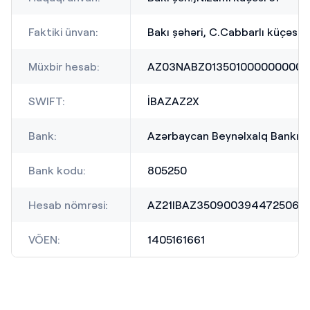
Faktiki ünvan:
Bakı şəhəri, C.Cabbarlı küçəsi 
Müxbir hesab:
AZ03NABZ013501000000000
SWIFT:
İBAZAZ2X
Bank:
Azərbaycan Beynəlxalq Bankı 
Bank kodu:
805250
Hesab nömrəsi:
AZ21IBAZ35090039447250674
VÖEN:
1405161661