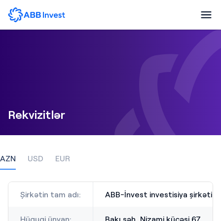
Rekvizitlər
AZN
USD
EUR
Şirkətin tam adı:
ABB-İnvest investisiya şirkəti 
Hüquqi ünvan:
Bakı şəh.,Nizami küçəsi 67