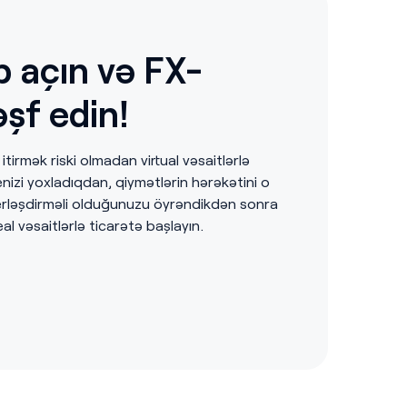
 açın və FX-
əşf edin!
itirmək riski olmadan virtual vəsaitlərlə
nizi yoxladıqdan, qiymətlərin hərəkətini o
yerləşdirməli olduğunuzu öyrəndikdən sonra
l vəsaitlərlə ticarətə başlayın.