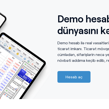
Demo hesab
dünyasını k
Demo hesab ilə real vəsaitləri 
ticarət imkanı. Ticarət mövqe
cümlədən, sifarişlərin necə 
növbəti addıma keçib edib, rea
Hesab aç