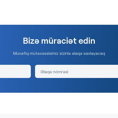
Bizə müraciət edin
Müvafiq mütəxəssisimiz sizinlə əlaqə saxlayacaq
Əlaqə nömrəsi