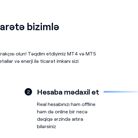
arətə bizimlə
tirakçısı olun! Təqdim etdiyimiz MT4 və MT5
allar və enerji ilə ticarət imkanı sizi
Hesaba mədaxil et
2
Real hesabınızı həm offline
həm də online bir necə
dəqiqə ərzində artıra
bilərsiniz