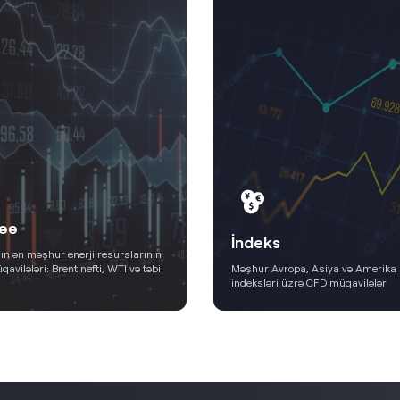
əə
İndeks
n ən məşhur enerji resurslarının
avilələri: Brent nefti, WTI və təbii
Məşhur Avropa, Asiya və Amerika
indeksləri üzrə CFD müqavilələr
Ətraflı
Ətraflı