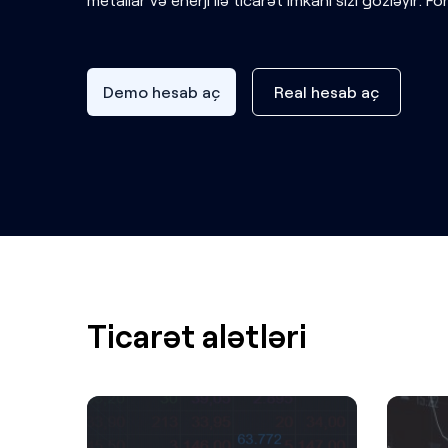
Demo hesab aç
Real hesab aç
Ticarət alətləri