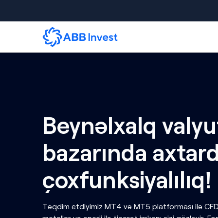
Beynəlxalq valyu
bazarında axtard
çoxfunksiyalılıq!
Təqdim etdiyimiz MT4 və MT5 platforması ilə CFD,
metallar və enerji ilə ticarət imkanı sizi gözləyir. Fo