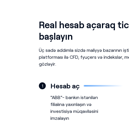
Real hesab açaraq tic
başlayın
Üç sadə addımla sizdə maliyyə bazarının iş
platforması ilə CFD, fyuçers və indekslər, met
gözləyir.
Hesab aç
1
"ABB"- bankın istənilən
filialına yaxınlaşın və
investisiya müqaviləsini
imzalayın