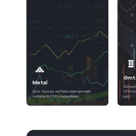
Əmt
Metal
Dünyanı
çün ən
Qızıl, Gümüş və Platin kimi qiymətli
CFD müq
metallarin CFD müqavilələri
qaz.
Ətraflı