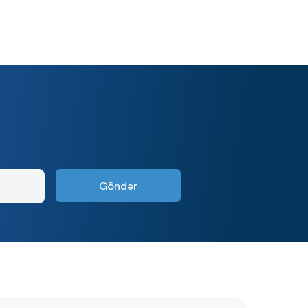
Göndər