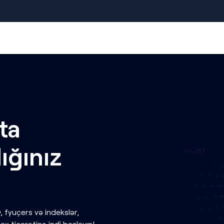
ta
ığınız
 fyuçers və indekslər,
rex ticarətinə indi başlayın!