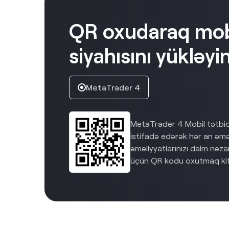
QR oxudaraq mobi
siyahısını yükləyi
MetaTrader 4
MetaTrader 4 Mobil tətbiqi
istifadə edərək hər an əmə
əməliyyatlarınızı daim nəza
üçün QR kodu oxutmaq kif