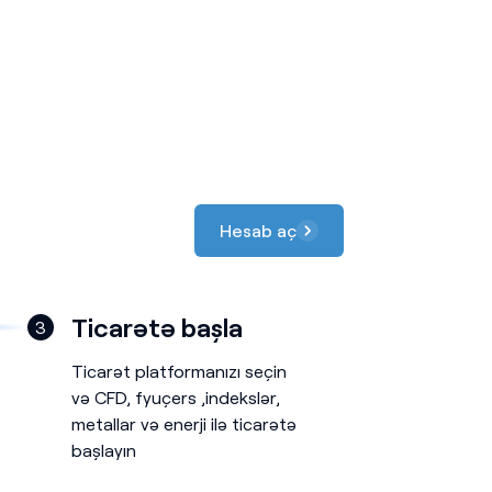
Hesab aç
Ticarətə başla
3
Ticarət platformanızı seçin
və CFD, fyuçers ,indekslər,
metallar və enerji ilə ticarətə
başlayın