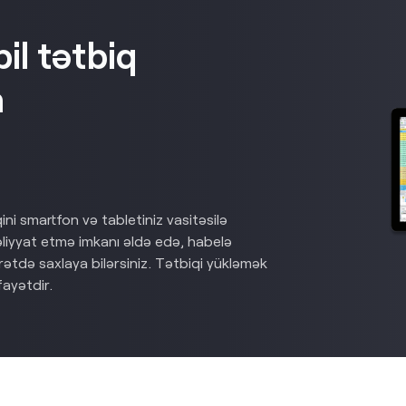
l tətbiq
n
ni smartfon və tabletiniz vasitəsilə
liyyat etmə imkanı əldə edə, habelə
rətdə saxlaya bilərsiniz. Tətbiqi yükləmək
ayətdir.