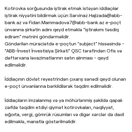
Kotirovka sorğusunda iştirak etmək istəyən iddiaçılar
iştirak niyyətini bildirmək üçün
Sarvinaz.Hajizada@abb-
bank.az
və
Fidan.Mammadova7@abb-bank.az
e-poçt
ünvanına şirkətin adını qeyd etməklə “iştirakımı təsdiq
edirəm” mətnini göndərməlidir.
Göndərilən müraciətdə e-poçtun “subject” hissəsində -
“ABB-İnvest İnvestisiya Şirkəti” QSC tərəfindən Ofis və
dəftərxana ləvazimatlarının satın alınması - qeyd
edilməlidir.
İddiaçının dövlət reyestrindən çıxarış sənədi qeyd olunan
e-poçt ünvanlarına bərkildilərək təqdim edilməlidir.
İddiaçıların imzalanmış və ya möhürlənmiş şəkildə qapalı
zərfdə təqdim etdiyi qiymət kotirovkaları, nəqliyyat,
sığorta, vergi, gömrük rüsumları və digər xərclər də daxil
edilməklə, manatla göstərilməlidir.