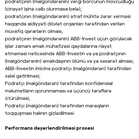
podratçının (malgöndərənin) vergi borcunun mövcudluğu
(cinayət işinə cəlb olunmasa belə);
podratçının (malgöndərənin) ətraf mühitə zərər verməsi
haqqında aidiyyəti dövlət orqanları tərəfindən verilən
müvafiq qərarların olması;
podratçının (malgöndərənin) ABB-İnvest üçün görüləcək
işlər zamanı əmək mühafizəsi qaydalarına riayət
etməməsi nəticəsində ABB-İnvestin və ya podratçının
(malgöndərənin) əməkdaşının ölümü və ya xəsarət alması;
ABB-İnvestin imicinə podratçı (malgöndərən) tərəfindən
xələl gətirilməsi;
Podratçı (malgöndərən) tərəfindən konfidensial
məlumatların qorunmaması və üçüncü tərəflərə
ötürülməsi;
Podratçı (malgöndərən) tərəfindən maraqların
toqquşması halının gizlədilməsi.
Performans dəyərləndirilməsi prosesi