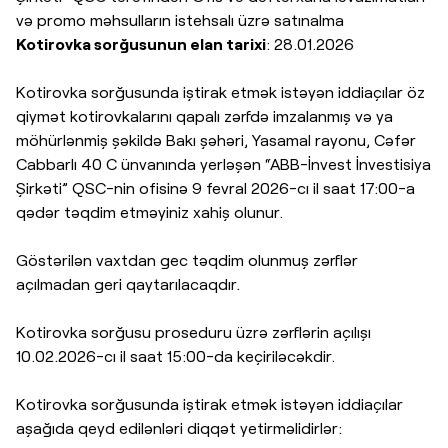
və promo məhsulların istehsalı üzrə satınalma
Kotirovka sorğusunun elan tarixi
: 28.01.2026
Kotirovka sorğusunda iştirak etmək istəyən iddiaçılar öz
qiymət kotirovkalarını qapalı zərfdə imzalanmış və ya
möhürlənmiş şəkildə Bakı şəhəri, Yasamal rayonu, Cəfər
Cabbarlı 40 C ünvanında yerləşən “ABB-İnvest İnvestisiya
Şirkəti” QSC-nin ofisinə 9 fevral 2026-cı il saat 17:00-a
qədər təqdim etməyiniz xahiş olunur.
Göstərilən vaxtdan gec təqdim olunmuş zərflər
açılmadan geri qaytarılacaqdır.
Kotirovka sorğusu proseduru üzrə zərflərin açılışı
10.02.2026-cı il saat 15:00-da keçiriləcəkdir.
Kotirovka sorğusunda iştirak etmək istəyən iddiaçılar
aşağıda qeyd edilənləri diqqət yetirməlidirlər: