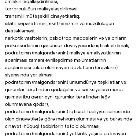
əmlakın leqallaşdırılması;
terrorçuluğun maliyyələşdirilməsi;
transmilli mütəşəkkil cinayətkarlıq;
silahlı separatizmin, ekstremizmin və muzdluluğun
dəstəkləməsi;
narkotik vasitələrin, psixotrop maddələrin və ya onların
prekursorlarının qanunsuz dövriyyəsində iştirak ehtimalı;
podratçının (malgöndərənin) maliyyə əməliyyatlarının
aparılması zamanı eyniləşdirmə məlumatlarının
açıqlanması tələb olunmayan dövlətlərin (ərazilərin)
siyahısında yer alması;
podratçının (malgöndərənin) ümumdünya təşkilatlar və
qurumlar tərəfindən qadağalar və sanksiyalara məruz
qalması (bu qərar eyni qurumlar tərəfindən ləğv
olunmayana qədər);
podratçının (malgöndərənin) iqtisadi fəaliyyət sahəsində
olan cinayət(lər)ə görə məhkum olunması və ya barəsində
cinayət-hüquqi tədbirlərin tətbiq olunması;
podratçının (malgöndərənin) yetkinlik yaşına çatmayan