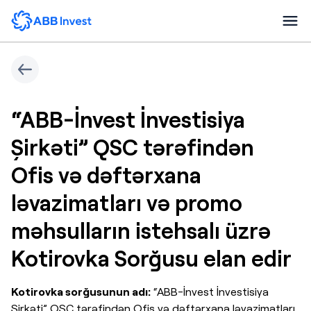
“ABB-İnvest İnvestisiya
Şirkəti” QSC tərəfindən
Ofis və dəftərxana
ləvazimatları və promo
məhsulların istehsalı üzrə
Kotirovka Sorğusu elan edir
Kotirovka sorğusunun adı:
“ABB-İnvest İnvestisiya
Şirkəti” QSC tərəfindən Ofis və dəftərxana ləvazimatları