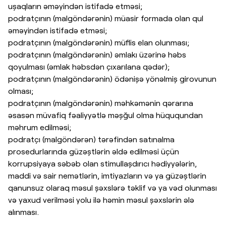
uşaqların əməyindən istifadə etməsi;
podratçının (malgöndərənin) müasir formada olan qul
əməyindən istifadə etməsi;
podratçının (malgöndərənin) müflis elan olunması;
podratçının (malgöndərənin) əmlakı üzərinə həbs
qoyulması (əmlak həbsdən çıxarılana qədər);
podratçının (malgöndərənin) ödənişə yönəlmiş girovunun
olması;
podratçının (malgöndərənin) məhkəmənin qərarına
əsasən müvafiq fəaliyyətlə məşğul olma hüququndan
məhrum edilməsi;
podratçı (malgöndərən) tərəfindən satınalma
prosedurlarında güzəştlərin əldə edilməsi üçün
korrupsiyaya səbəb olan stimullaşdırıcı hədiyyələrin,
maddi və sair nemətlərin, imtiyazların və ya güzəştlərin
qanunsuz olaraq məsul şəxslərə təklif və ya vəd olunması
və yaxud verilməsi yolu ilə həmin məsul şəxslərin ələ
alınması.