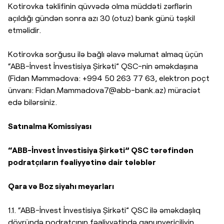
Kotirovka təklifinin qüvvədə olma müddəti zərflərin
açıldığı gündən sonra azı 30 (otuz) bank günü təşkil
etməlidir.
Kotirovka sorğusu ilə bağlı əlavə məlumat almaq üçün
“ABB-İnvest İnvestisiya Şirkəti” QSC-nin əməkdaşına
(Fidan Məmmədova: +994 50 263 77 63, elektron poçt
ünvanı:
Fidan.Mammadova7@abb-bank.az
) müraciət
edə bilərsiniz.
Satınalma Komissiyası
“ABB-İnvest İnvestisiya Şirkəti” QSC tərəfindən
podratçıların fəaliyyətinə dair tələblər
Qara və Boz siyahı meyarları
1.1. “ABB-İnvest İnvestisiya Şirkəti” QSC ilə əməkdaşlıq
dövründə podratçının fəaliyyətində qanunvericiliyin