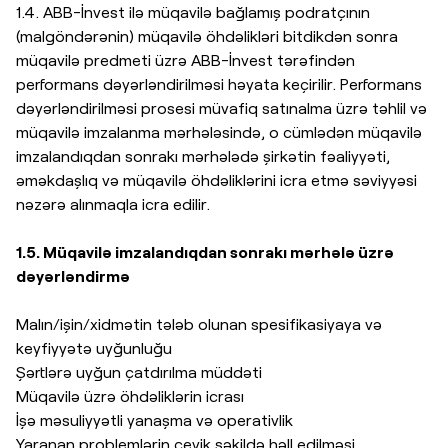
1.4. ABB-İnvest ilə müqavilə bağlamış podratçının
(malgöndərənin) müqavilə öhdəlikləri bitdikdən sonra
müqavilə predmeti üzrə ABB-İnvest tərəfindən
performans dəyərləndirilməsi həyata keçirilir. Performans
dəyərləndirilməsi prosesi müvafiq satınalma üzrə təhlil və
müqavilə imzalanma mərhələsində, o cümlədən müqavilə
imzalandıqdan sonrakı mərhələdə şirkətin fəaliyyəti,
əməkdaşlıq və müqavilə öhdəliklərini icra etmə səviyyəsi
nəzərə alınmaqla icra edilir.
1.5. Müqavilə imzalandıqdan sonrakı mərhələ üzrə
dəyərləndirmə
Malın/işin/xidmətin tələb olunan spesifikasiyaya və
keyfiyyətə uyğunluğu
Şərtlərə uyğun çatdırılma müddəti
Müqavilə üzrə öhdəliklərin icrası
İşə məsuliyyətli yanaşma və operativlik
Yaranan problemlərin çevik şəkildə həll edilməsi