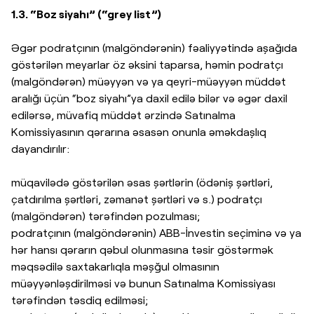
1.3. “Boz siyahı” (“grey list”)
Əgər podratçının (malgöndərənin) fəaliyyətində aşağıda
göstərilən meyarlar öz əksini taparsa, həmin podratçı
(malgöndərən) müəyyən və ya qeyri-müəyyən müddət
aralığı üçün “boz siyahı”ya daxil edilə bilər və əgər daxil
edilərsə, müvafiq müddət ərzində Satınalma
Komissiyasının qərarına əsasən onunla əməkdaşlıq
dayandırılır:
müqavilədə göstərilən əsas şərtlərin (ödəniş şərtləri,
çatdırılma şərtləri, zəmanət şərtləri və s.) podratçı
(malgöndərən) tərəfindən pozulması;
podratçının (malgöndərənin) ABB-İnvestin seçiminə və ya
hər hansı qərarın qəbul olunmasına təsir göstərmək
məqsədilə saxtakarlıqla məşğul olmasının
müəyyənləşdirilməsi və bunun Satınalma Komissiyası
tərəfindən təsdiq edilməsi;