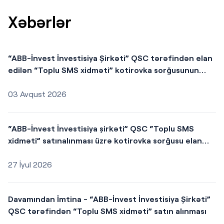
Xəbərlər
“ABB-İnvest İnvestisiya Şirkəti” QSC tərəfindən elan
edilən “Toplu SMS xidməti” kotirovka sorğusunun
nəticələri
03 Avqust 2026
“ABB-İnvest İnvestisiya şirkəti” QSC “Toplu SMS
xidməti” satınalınması üzrə kotirovka sorğusu elan
edir.
27 İyul 2026
Davamından İmtina - “ABB-İnvest İnvestisiya Şirkəti”
QSC tərəfindən “Toplu SMS xidməti” satın alınması