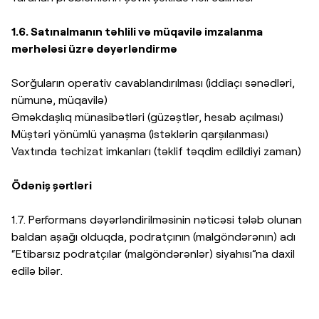
1.6. Satınalmanın təhlili və müqavilə imzalanma
mərhələsi üzrə dəyərləndirmə
Sorğuların operativ cavablandırılması (iddiaçı sənədləri,
nümunə, müqavilə)
Əməkdaşlıq münasibətləri (güzəştlər, hesab açılması)
Müştəri yönümlü yanaşma (istəklərin qarşılanması)
Vaxtında təchizat imkanları (təklif təqdim edildiyi zaman)
Ödəniş şərtləri
1.7. Performans dəyərləndirilməsinin nəticəsi tələb olunan
baldan aşağı olduqda, podratçının (malgöndərənın) adı
“Etibarsız podratçılar (malgöndərənlər) siyahısı”na daxil
edilə bilər.