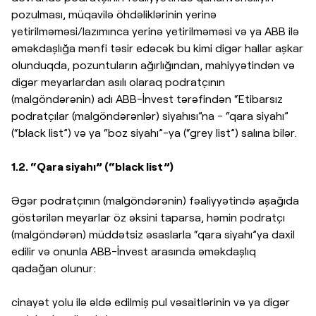
pozulması, müqavilə öhdəliklərinin yerinə
yetirilməməsi/lazımınca yerinə yetirilməməsi və ya ABB ilə
əməkdaşlığa mənfi təsir edəcək bu kimi digər hallar aşkar
olunduqda, pozuntuların ağırlığından, mahiyyətindən və
digər meyarlardan asılı olaraq podratçının
(malgöndərənin) adı ABB-İnvest tərəfindən “Etibarsız
podratçılar (malgöndərənlər) siyahısı”na - “qara siyahı”
(“black list”) və ya “boz siyahı”-ya (“grey list”) salına bilər.
1.2. “Qara siyahı” (“black list”)
Əgər podratçının (malgöndərənin) fəaliyyətində aşağıda
göstərilən meyarlar öz əksini taparsa, həmin podratçı
(malgöndərən) müddətsiz əsaslarla “qara siyahı”ya daxil
edilir və onunla ABB-İnvest arasında əməkdaşlıq
qadağan olunur:
cinayət yolu ilə əldə edilmiş pul vəsaitlərinin və ya digər