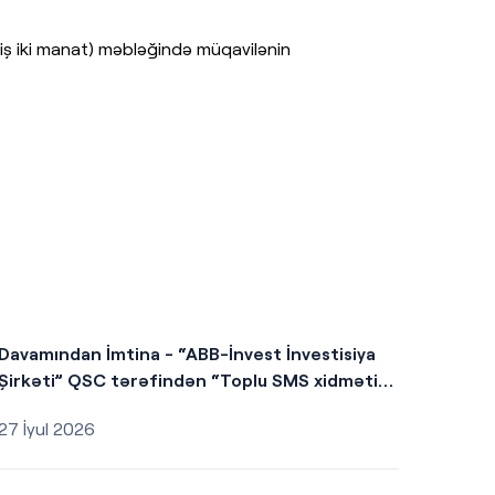
ş iki manat) məbləğində müqavilənin
Davamından İmtina - “ABB-İnvest İnvestisiya
Şirkəti” QSC tərəfindən “Toplu SMS xidməti”
satın alınması
27 İyul 2026