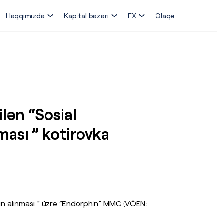
Haqqımızda
Kapital bazarı
FX
Əlaqə
lən “Sosial
ması ” kotirovka
ı
atın alınması ” üzrə “Endorphin” MMC (VÖEN: