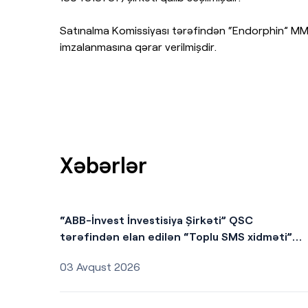
Satınalma Komissiyası tərəfindən “Endorphin” MM
imzalanmasına qərar verilmişdir.
Xəbərlər
“ABB-İnvest İnvestisiya Şirkəti” QSC
tərəfindən elan edilən “Toplu SMS xidməti”
kotirovka sorğusunun nəticələri
03 Avqust 2026