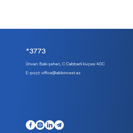
*3773
Ünvan: Bakı şəhəri, C.Cabbarlı küçəsi 40C
E-poçt:
office@abbinvest.az