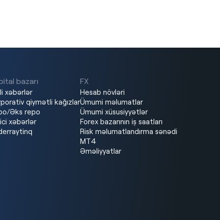
ital bazarı
FX
li xəbərlər
Hesab növləri
porativ qiymətli kağızlar
Ümumi məlumatlar
po/Əks repo
Ümumi xüsusiyyətlər
ici xəbərlər
Forex bazarının iş saatları
erraytinq
Risk məlumatlandırma sənədi
MT4
Əməliyyatlar