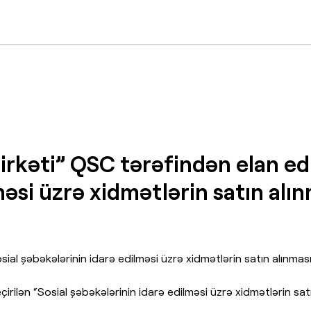
irkəti” QSC tərəfindən elan edi
əsi üzrə xidmətlərin satın alın
ial şəbəkələrinin idarə edilməsi üzrə xidmətlərin satın alınmas
çirilən “Sosial şəbəkələrinin idarə edilməsi üzrə xidmətlərin s