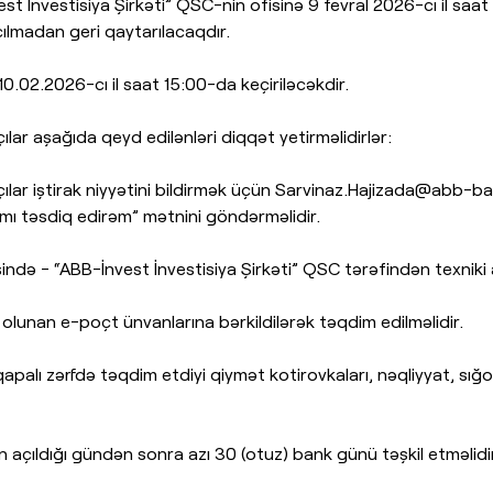
t İnvestisiya Şirkəti” QSC-nin ofisinə 9 fevral 2026-cı il saa
ılmadan geri qaytarılacaqdır.
10.02.2026-cı il saat 15:00-da keçiriləcəkdir.
lar aşağıda qeyd edilənləri diqqət yetirməlidirlər:
lar iştirak niyyətini bildirmək üçün
Sarvinaz.Hajizada@abb-ba
ımı təsdiq edirəm” mətnini göndərməlidir.
ə - “ABB-İnvest İnvestisiya Şirkəti” QSC tərəfindən texniki av
 olunan e-poçt ünvanlarına bərkildilərək təqdim edilməlidir.
apalı zərfdə təqdim etdiyi qiymət kotirovkaları, nəqliyyat, sığo
n açıldığı gündən sonra azı 30 (otuz) bank günü təşkil etməlidir