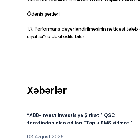
Ödəniş şərtləri
1.7. Performans dəyərləndirilməsinin nəticəsi təl
siyahısı”na daxil edilə bilər.
Xəbərlər
“ABB-İnvest İnvestisiya Şirkəti” QSC
tərəfindən elan edilən “Toplu SMS xidməti”
kotirovka sorğusunun nəticələri
03 Avqust 2026