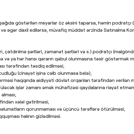
aşağıda göstərilən meyarlar öz əksini taparsa, həmin podratç
lər və əgər daxil edilərsə, müvafiq müddət ərzində Satınalma K
ri, çatdırılma şərtləri, zəmanət şərtləri və s.) podratçı (malgö
ə və ya hər hansı qərarın qəbul olunmasına təsir göstərmək m
sı tərəfindən təsdiq edilməsi;
dluğu (cinayət işinə cəlb olunmasa belə);
rməsi haqqında aidiyyəti dövlət orqanları tərəfindən verilən m
üləcək işlər zamanı əmək mühafizəsi qaydalarına riayət etməm
 alması;
ndən xələl gətirilməsi;
məlumatların qorunmaması və üçüncü tərəflərə ötürülməsi;
uşması halının gizlədilməsi.