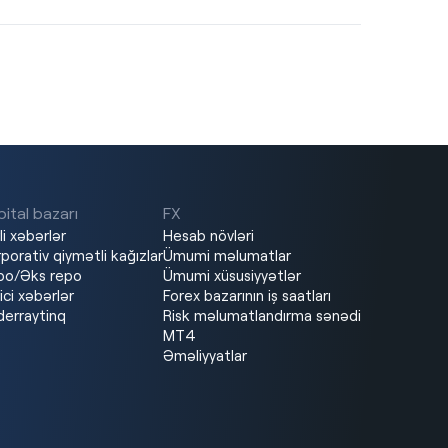
ital bazarı
FX
li xəbərlər
Hesab növləri
porativ qiymətli kağızlar
Ümumi məlumatlar
po/Əks repo
Ümumi xüsusiyyətlər
ici xəbərlər
Forex bazarının iş saatları
erraytinq
Risk məlumatlandırma sənədi
MT4
Əməliyyatlar