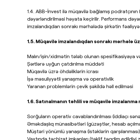
1.4. ABB-İnvest ilə müqavilə bağlamış podratçını
dəyərləndirilməsi həyata keçirilir. Performans də
imzalandıqdan sonrakı mərhələdə şirkətin fəaliyyəti
1.5. Müqavilə imzalandıqdan sonrakı mərhələ ü
Malın/işin/xidmətin tələb olunan spesifikasiyaya 
Şərtlərə uyğun çatdırılma müddəti
Müqavilə üzrə öhdəliklərin icrası
İşə məsuliyyətli yanaşma və operativlik
Yaranan problemlərin çevik şəkildə həll edilməsi
1.6. Satınalmanın təhlili və müqavilə imzalanm
Sorğuların operativ cavablandırılması (iddiaçı sən
Əməkdaşlıq münasibətləri (güzəştlər, hesab açılma
Müştəri yönümlü yanaşma (istəklərin qarşılanması)
Vaxtında təchizat imkanları (təklif təqdim edildiyi