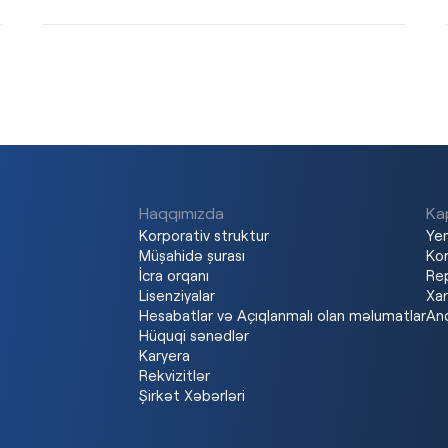
Haqqımızda
Kap
Korporativ struktur
Yer
Müşahidə şurası
Kor
İcra orqanı
Re
Lisenziyalar
Xar
Hesabatlar və Açıqlanmalı olan məlumatlar
And
Hüquqi sənədlər
Karyera
Rekvizitlər
Şirkət Xəbərləri