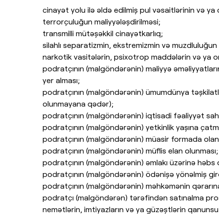
cinayət yolu ilə əldə edilmiş pul vəsaitlərinin və ya 
terrorçuluğun maliyyələşdirilməsi;
transmilli mütəşəkkil cinayətkarlıq;
silahlı separatizmin, ekstremizmin və muzdluluğun
narkotik vasitələrin, psixotrop maddələrin və ya o
podratçının (malgöndərənin) maliyyə əməliyyatların
yer alması;
podratçının (malgöndərənin) ümumdünya təşkilatla
olunmayana qədər);
podratçının (malgöndərənin) iqtisadi fəaliyyət sa
podratçının (malgöndərənin) yetkinlik yaşına çat
podratçının (malgöndərənin) müasir formada olan
podratçının (malgöndərənin) müflis elan olunması;
podratçının (malgöndərənin) əmlakı üzərinə həbs 
podratçının (malgöndərənin) ödənişə yönəlmiş gi
podratçının (malgöndərənin) məhkəmənin qərarın
podratçı (malgöndərən) tərəfindən satınalma prose
nemətlərin, imtiyazların və ya güzəştlərin qanunsuz