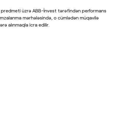
lə predmeti üzrə ABB-İnvest tərəfindən performans
ilə imzalanma mərhələsində, o cümlədən müqavilə
ə alınmaqla icra edilir.