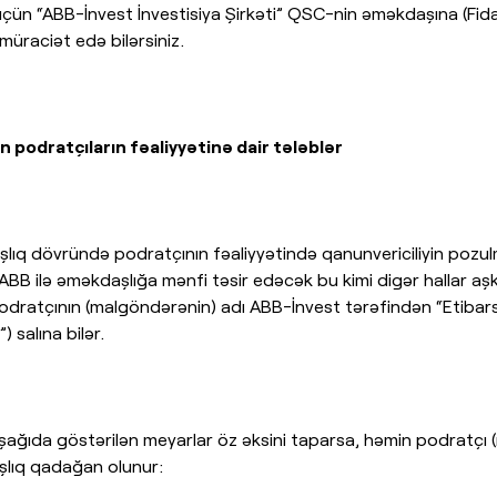
 üçün “ABB-İnvest İnvestisiya Şirkəti” QSC-nin əməkdaşına (
 müraciət edə bilərsiniz.
 podratçıların fəaliyyətinə dair tələblər
aşlıq dövründə podratçının fəaliyyətində qanunvericiliyin pozul
 ABB ilə əməkdaşlığa mənfi təsir edəcək bu kimi digər hallar aş
odratçının (malgöndərənin) adı ABB-İnvest tərəfindən “Etibarsı
) salına bilər.
şağıda göstərilən meyarlar öz əksini taparsa, həmin podratçı 
şlıq qadağan olunur: