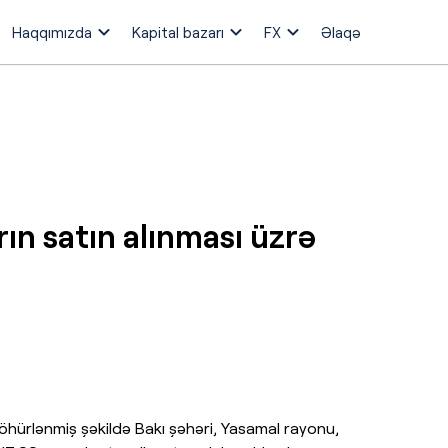
Haqqımızda
Kapital bazarı
FX
Əlaqə
rın satın alınması üzrə
öhürlənmiş şəkildə Bakı şəhəri, Yasamal rayonu,