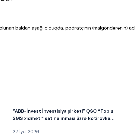
əb olunan baldan aşağı olduqda, podratçının (malgöndərənın) ad
“ABB-İnvest İnvestisiya şirkəti” QSC “Toplu
SMS xidməti” satınalınması üzrə kotirovka
sorğusu elan edir.
27 İyul 2026