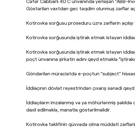
Cəfər Cabbarlı 40 C ünvanında yerləşən “ABB-İnves
Göstərilən vaxtdan gec təqdim olunmuş zərflər aç
Kotirovka sorğusu proseduru üzrə zərflərin açılışı 
Kotirovka sorğusunda iştirak etmək istəyən iddiaçı
Kotirovka sorğusunda iştirak etmək istəyən iddiaçı
poçt ünvanına şirkətin adını qeyd etməklə “iştirak
Göndərilən müraciətdə e-poçtun “subject” hissəsind
İddiaçının dövlət reyestrindən çıxarış sənədi qeyd
İddiaçıların imzalanmış və ya möhürlənmiş şəkildə q
daxil edilməklə, manatla göstərilməlidir.
Kotirovka təklifinin qüvvədə olma müddəti zərfləri