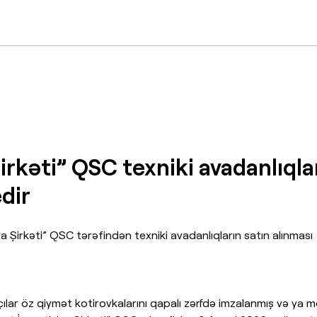
irkəti” QSC texniki avadanlıqla
dir
a Şirkəti” QSC tərəfindən texniki avadanlıqların satın alınması
ılar öz qiymət kotirovkalarını qapalı zərfdə imzalanmış və ya m