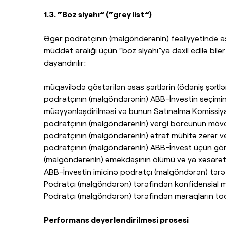
1.3. “Boz siyahı” (“grey list”)
Əgər podratçının (malgöndərənin) fəaliyyətində 
müddət aralığı üçün “boz siyahı”ya daxil edilə bi
dayandırılır:
müqavilədə göstərilən əsas şərtlərin (ödəniş şərtlə
podratçının (malgöndərənin) ABB-İnvestin seçimin
müəyyənləşdirilməsi və bunun Satınalma Komissiya
podratçının (malgöndərənin) vergi borcunun mövcu
podratçının (malgöndərənin) ətraf mühitə zərər ve
podratçının (malgöndərənin) ABB-İnvest üçün gör
(malgöndərənin) əməkdaşının ölümü və ya xəsarət
ABB-İnvestin imicinə podratçı (malgöndərən) tərəfi
Podratçı (malgöndərən) tərəfindən konfidensial 
Podratçı (malgöndərən) tərəfindən maraqların toqq
Performans dəyərləndirilməsi prosesi