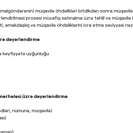
n (malgöndərənin) müqavilə öhdəlikləri bitdikdən sonra müqavi
yərləndirilməsi prosesi müvafiq satınalma üzrə təhlil və müqav
, əməkdaşlıq və müqavilə öhdəliklərini icra etmə səviyyəsi nəzər
zrə dəyərləndirmə
və keyfiyyətə uyğunluğu
a mərhələsi üzrə dəyərləndirmə
ədləri, nümunə, müqavilə)
sı)
 zaman)