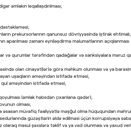
digər əmlakın leqallaşdırılması;
 dəstəkləməsi;
nların prekursorlarının qanunsuz dövriyyəsində iştirak ehtimalı;
ın aparılması zamanı eyniləşdirmə məlumatlarının açıqlanması t
r və qurumlar tərəfindən qadağalar və sanksiyalara məruz qal
həsində olan cinayət(lər)ə görə məhkum olunması və ya barəsin
mayan uşaqların əməyindən istifadə etməsi;
 qul əməyindən istifadə etməsi;
qoyulması (əmlak həbsdən çıxarılana qədər);
rovunun olması;
a əsasən müvafiq fəaliyyətlə məşğul olma hüququndan məhrum
durlarında güzəştlərin əldə edilməsi üçün korrupsiyaya səbəb o
 olaraq məsul şəxslərə təklif və ya vəd olunması və yaxud veril