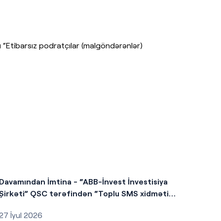
ı “Etibarsız podratçılar (malgöndərənlər)
Davamından İmtina - “ABB-İnvest İnvestisiya
Şirkəti” QSC tərəfindən “Toplu SMS xidməti”
satın alınması
27 İyul 2026