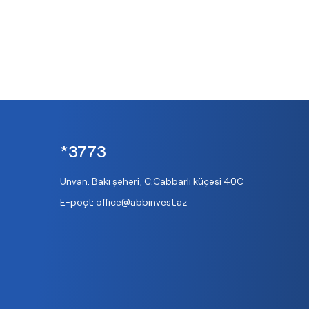
*3773
Ünvan: Bakı şəhəri, C.Cabbarlı küçəsi 40C
E-poçt:
office@abbinvest.az