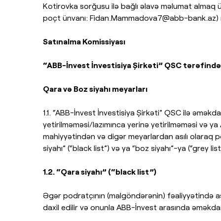
Kotirovka sorğusu ilə bağlı əlavə məlumat almaq
poçt ünvanı:
Fidan.Mammadova7@abb-bank.az
)
Satınalma Komissiyası
“ABB-İnvest İnvestisiya Şirkəti” QSC tərəfindən
Qara və Boz siyahı meyarları
1.1. “ABB-İnvest İnvestisiya Şirkəti” QSC ilə əməkd
yetirilməməsi/lazımınca yerinə yetirilməməsi və ya
mahiyyətindən və digər meyarlardan asılı olaraq p
siyahı” (“black list”) və ya “boz siyahı”-ya (“grey list”
1.2. “Qara siyahı” (“black list”)
Əgər podratçının (malgöndərənin) fəaliyyətində a
daxil edilir və onunla ABB-İnvest arasında əməkda