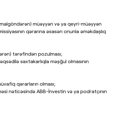
ı (malgöndərən) müəyyən və ya qeyri-müəyyən
omissiyasının qərarına əsasən onunla əməkdaşlıq
ndərən) tərəfindən pozulması;
əqsədilə saxtakarlıqla məşğul olmasının
üvafiq qərarların olması;
əsi nəticəsində ABB-İnvestin və ya podratçının