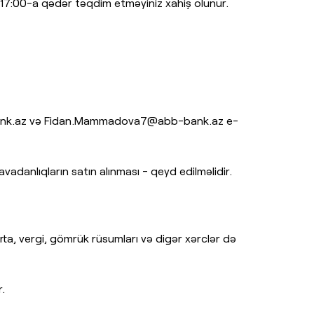
t 17:00-a qədər təqdim etməyiniz xahiş olunur.
nk.az
və
Fidan.Mammadova7@abb-bank.az
e-
adanlıqların satın alınması - qeyd edilməlidir.
rta, vergi, gömrük rüsumları və digər xərclər də
.