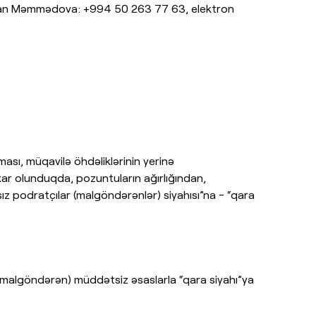
Fidan Məmmədova: +994 50 263 77 63, elektron
ması, müqavilə öhdəliklərinin yerinə
kar olunduqda, pozuntuların ağırlığından,
z podratçılar (malgöndərənlər) siyahısı”na - “qara
(malgöndərən) müddətsiz əsaslarla “qara siyahı”ya