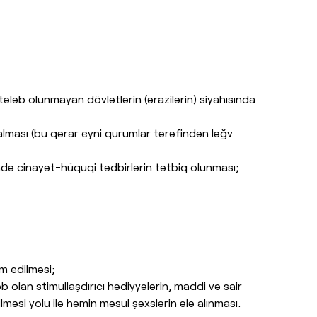
ələb olunmayan dövlətlərin (ərazilərin) siyahısında
ması (bu qərar eyni qurumlar tərəfindən ləğv
də cinayət-hüquqi tədbirlərin tətbiq olunması;
 edilməsi;
lan stimullaşdırıcı hədiyyələrin, maddi və sair
məsi yolu ilə həmin məsul şəxslərin ələ alınması.