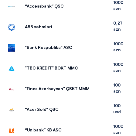
1000
“Accessbank” QSC
azn
0,27
ABB səhmləri
azn
1000
"Bank Respublika" ASC
azn
1000
"TBC KREDİT" BOKT MMC
azn
100
"Finca Azərbaycan" QBKT MMM
azn
100
“AzerGold” QSC
usd
1000
“Unibank” KB ASC
azn