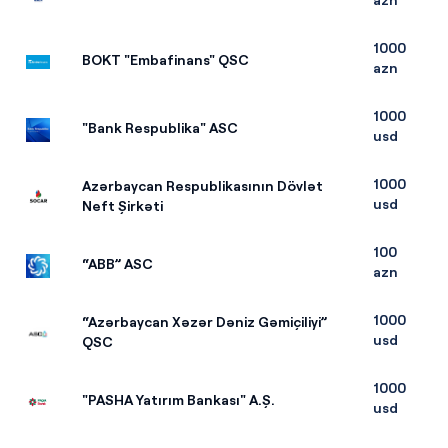
1000
BOKT "Embafinans" QSC
azn
1000
"Bank Respublika" ASC
usd
1000
Azərbaycan Respublikasının Dövlət
usd
Neft Şirkəti
100
“ABB” ASC
azn
1000
“Azərbaycan Xəzər Dəniz Gəmiçiliyi”
usd
QSC
1000
"PASHA Yatırım Bankası" A.Ş.
usd