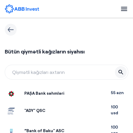
Bütün qiymətli kağızların siyahısı
55 azn
PAŞA Bank səhmləri
100
"ADY" QSC
usd
100
“Bank of Baku" ASC
azn