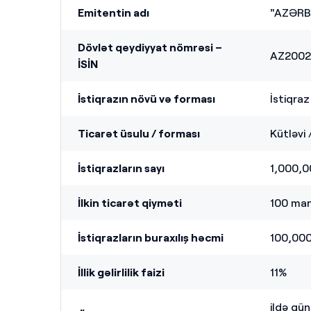
Emitentin adı
"AZƏRB
Dövlət qeydiyyat nömrəsi –
AZ2002
İSİN
İstiqrazın növü və forması
İstiqraz
Ticarət üsulu / forması
Kütləvi 
İstiqraz
lar
ın sayı
1,000,0
İlkin ticarət qiyməti
100
ma
İstiqraz
lar
ın buraxılış həcmi
100,00
İllik gəlirlilik faizi
11%
ildə gün