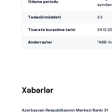
Ödəmə periodu
ayından 
Tədavül müddəti
2 il
Ticarətə buraxılma tarixi
24.12.2
Anderrayter
“ABB-
İ
n
Xəbərlər
Azərbaycan Respublikasının Mərkəzi Bankı 31