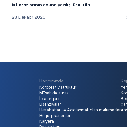
istiqrazlarının abunə yazılışı üsulu ilə
yerləşdirilməsi baş tutacaqdır
23 Dekabr 2025
Haqqımızda
Kap
Korporativ struktur
Yer
Müşahidə şurası
Kor
İcra orqanı
Re
Lisenziyalar
Xar
Hesabatlar və Açıqlanmalı olan məlumatlar
And
Hüquqi sənədlər
Karyera
Rekvizitlər