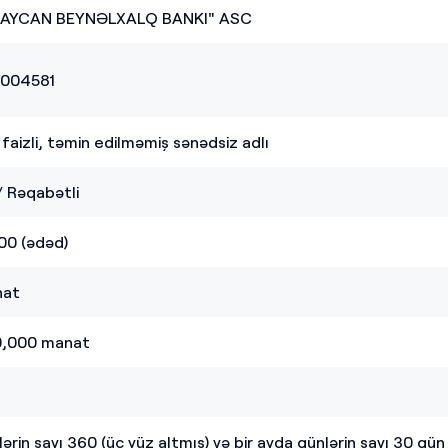
AYCAN BEYNƏLXALQ BANKI" ASC
004581
 faizli, təmin edilməmiş sənədsiz adlı
/
Rəqabətli
00 (ədəd)
nat
0,000 manat
lərin sayı 360 (üç yüz altmış) və bir ayda günlərin sayı 30 g