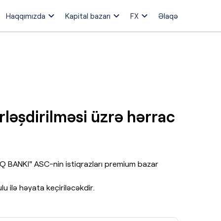
Haqqımızda
Kapital bazarı
FX
Əlaqə
rləşdirilməsi üzrə hərrac
LQ BANKI" ASC-nin istiqrazları premium bazar
u ilə həyata keçiriləcəkdir.