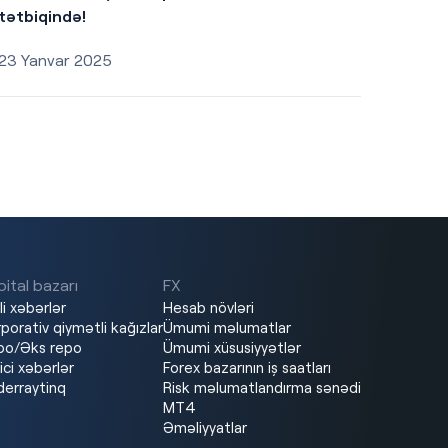
tətbiqində!
23 Yanvar 2025
ital bazarı
FX
li xəbərlər
Hesab növləri
porativ qiymətli kağızlar
Ümumi məlumatlar
po/Əks repo
Ümumi xüsusiyyətlər
ici xəbərlər
Forex bazarının iş saatları
erraytinq
Risk məlumatlandırma sənədi
MT4
Əməliyyatlar