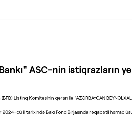
ankı" ASC-nin istiqrazların ye
nın (BFB) Listinq Komitəsinin qərarı ilə "AZƏRBAYCAN BEYNƏLXA
 2024-cü il tarixində Bakı Fond Birjasında rəqabətli hərrac üsul