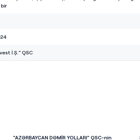
bir
024
vest İ.Ş.” QSC
"AZƏRBAYCAN DƏMİR YOLLARI" QSC-nin