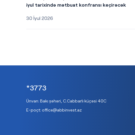
iyul tarixində mətbuat konfransı keçirəcək
30 İyul 2026
*3773
Ünvan: Bakı şəhəri, C.Cabbarlı küçəsi 40C
E-poçt:
office@abbinvest.az