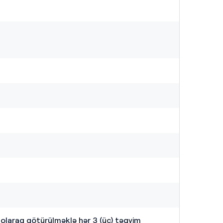
ün olaraq götürülməklə hər 3 (üç) təqvim