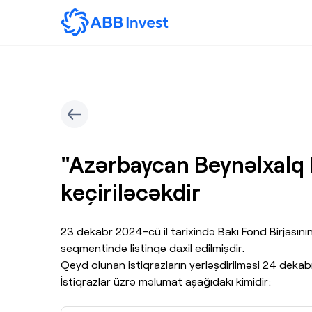
"Azərbaycan Beynəlxalq B
keçiriləcəkdir
23 dekabr 2024-cü il tarixində Bakı Fond Birjası
seqmentində listinqə daxil edilmişdir.
Qeyd olunan istiqrazların yerləşdirilməsi 24 dekabr
İstiqrazlar üzrə məlumat aşağıdakı kimidir: