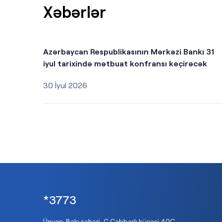
Xəbərlər
Azərbaycan Respublikasının Mərkəzi Bankı 31
iyul tarixində mətbuat konfransı keçirəcək
30 İyul 2026
*3773
Ünvan: Bakı şəhəri, C.Cabbarlı küçəsi 40C