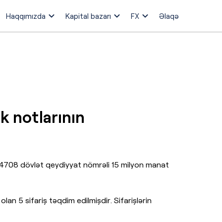
Haqqımızda
Kapital bazarı
FX
Əlaqə
k notlarının
24708 dövlət qeydiyyat nömrəli 15 milyon manat
n 5 sifariş təqdim edilmişdir. Sifarişlərin