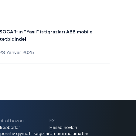
SOCAR-ın “Yaşıl” istiqrazları ABB mobile
tətbiqində!
23 Yanvar 2025
ital bazarı
FX
li xəbərlər
Hesab növləri
porativ qiymətli kağızlar
Ümumi məlumatlar