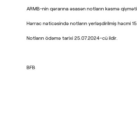
ARMB-nin qərarına əsasən notların kəsmə qiyməti 
Hərrac nəticəsində notların yerləşdirilmiş həcmi 1
Notların ödəmə tarixi 25.07.2024-cü ildir.
BFB