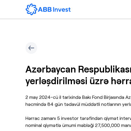
Azərbaycan Respublikası
yerləşdirilməsi üzrə hərr
2 may 2024-cü il tarixində Bakı Fond Birjasında
həcmində 84 gün tədavül müddətli notlarının yerləş
Hərrac zamanı 5 investor tərəfindən qiymət interv
nominal qiymətlə ümumi məbləği 27,500,000 man