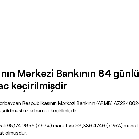
nın Mərkəzi Bankının 84 günlü
ac keçirilmişdir
 Azərbaycan Respublikasının Mərkəzi Bankının (ARMB) AZ22480
dirilməsi üzrə hərrac keçirilmişdir.
alı 98,174.2855 (7.97%) manat və 98,336.4746 (7.25%) manat ola
at olmuşdur.