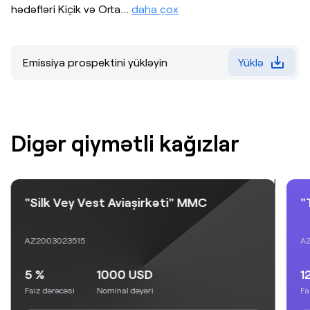
hədəfləri Kiçik və Orta
…
daha çox
Emissiya prospektini yükləyin
Yüklə
Digər qiymətli kağızlar
"Silk Vey Vest Aviaşirkəti" MMC
"
AZ2003023515
AZ
5 %
1000 USD
1
Faiz dərəcəsi
Nominal dəyəri
Fa