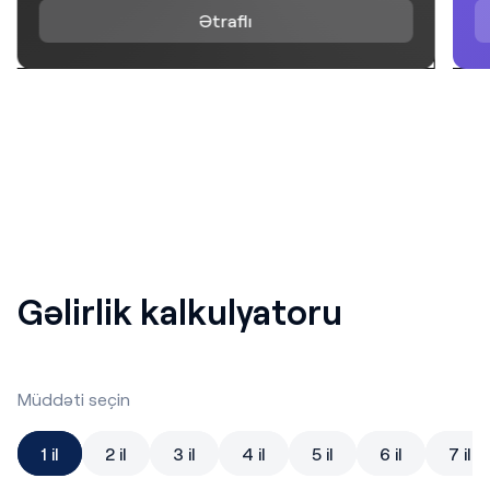
Ətraflı
Gəlirlik kalkulyatoru
Müddəti seçin
1 il
2 il
3 il
4 il
5 il
6 il
7 il