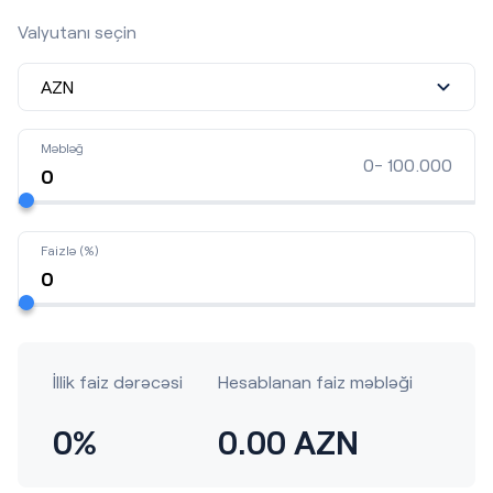
Valyutanı seçin
Məbləğ
0- 100.000
Faizlə (%)
İllik faiz dərəcəsi
Hesablanan faiz məbləği
0%
0.00 AZN