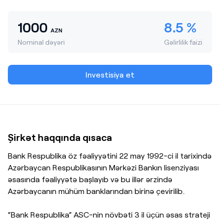
1000
8.5
%
AZN
Nominal dəyəri
Gəlirlilik faizi
Investisiya et
Şirkət haqqında qısaca
Bank Respublika öz fəaliyyətini 22 may 1992-ci il tarixində
Azərbaycan Respublikasının Mərkəzi Bankın lisenziyası
əsasında fəaliyyətə başlayıb və bu illər ərzində
Azərbaycanın mühüm banklarından birinə çevirilib.
“Bank Respublika” ASC-nin növbəti 3 il üçün əsas strateji