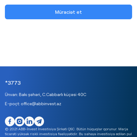
Müraciət et
*3773
Ünvan: Bakı şəhəri, C.Cabbarlı küçəsi 40C
E-poçt:
office@abbinvest.az
© 2021 ABB-İnvest İnvestisiya Şirkəti QSC. Bütün hüquqlar qorunur. Marja
ticarəti yüksək riskli investisiya fəaliyyətidir. Bu sahəyə investisiya edilən pul