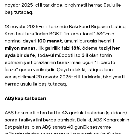
noyabr 2025-ci il tarixində, birqiymətli hərrac üsulu ilə
baş tutacaq.
13 noyabr 2025-ci il tarixində Bakı Fond Birjasının Listinq
Komitəsi tərəfindən BOKT “International” ASC-nin
nominal dəyəri
100
manat
, ümumi buraxılış həcmi
1
milyon manat
,
illik gəlirlilik faizi
18%
, ödəmə tezliyi
hər
ayda bir dəfə
, tədavül müddəti isə
3 il
olan təmin
edilməmiş istiqrazlarının buraxılması üçün “Ticarətə
İcazə” qərarı verilmişdir. Qeyd edək ki, istiqrazların
yerləşdirilməsi 20 noyabr 2025-ci il tarixində, birqiymətli
hərrac üsulu ilə baş tutacaq.
ABŞ kapital bazarı
ABŞ hökuməti ötən həftə 43 günlük fasilədən (şatdaun)
sonra fəaliyyətini bərpa etmişdir. Belə ki, ABŞ Konqresinin
üst palatası olan ABŞ senatı 40 günlük səsvermə
mübarizəsindən sonra respublikaçı partiyası üzvü olan