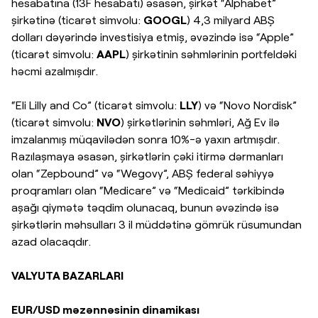
hesabatına (13F hesabatı) əsasən, şirkət “Alphabet”
şirkətinə (ticarət simvolu:
GOOGL
) 4,3 milyard ABŞ
dolları dəyərində investisiya etmiş, əvəzində isə “Apple”
(ticarət simvolu:
AAPL
) şirkətinin səhmlərinin portfeldəki
həcmi azalmışdır.
“Eli Lilly and Co” (ticarət simvolu:
LLY
) və “Novo Nordisk”
(ticarət simvolu:
NVO
) şirkətlərinin səhmləri, Ağ Ev ilə
imzalanmış müqavilədən sonra 10%-ə yaxın artmışdır.
Razılaşmaya əsasən, şirkətlərin çəki itirmə dərmanları
olan “Zepbound” və “Wegovy”, ABŞ federal səhiyyə
proqramları olan “Medicare” və “Medicaid” tərkibində
aşağı qiymətə təqdim olunacaq, bunun əvəzində isə
şirkətlərin məhsulları 3 il müddətinə gömrük rüsumundan
azad olacaqdır.
VALYUTA BAZARLARI
EUR/USD məzənnəsinin dinamikası