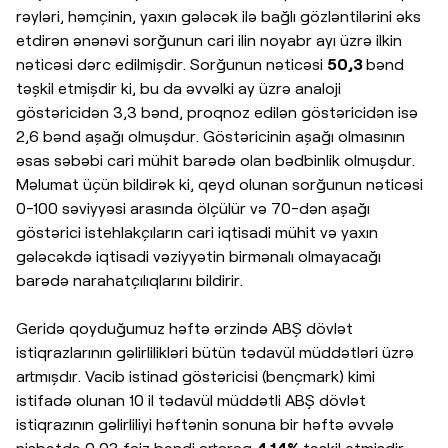
rəyləri, həmçinin, yaxın gələcək ilə bağlı gözləntilərini əks
etdirən ənənəvi sorğunun cari ilin noyabr ayı üzrə ilkin
nəticəsi dərc edilmişdir. Sorğunun nəticəsi
50,3
bənd
təşkil etmişdir ki, bu da əvvəlki ay üzrə analoji
göstəricidən 3,3 bənd, proqnoz edilən göstəricidən isə
2,6 bənd aşağı olmuşdur. Göstəricinin aşağı olmasının
əsas səbəbi cari mühit barədə olan bədbinlik olmuşdur.
Məlumat üçün bildirək ki, qeyd olunan sorğunun nəticəsi
0-100 səviyyəsi arasında ölçülür və 70-dən aşağı
göstərici istehlakçıların cari iqtisadi mühit və yaxın
gələcəkdə iqtisadi vəziyyətin birmənalı olmayacağı
barədə narahatçılıqlarını bildirir.
Geridə qoyduğumuz həftə ərzində ABŞ dövlət
istiqrazlarının gəlirlilikləri bütün tədavül müddətləri üzrə
artmışdır. Vacib istinad göstəricisi (bençmark) kimi
istifadə olunan 10 il tədavül müddətli ABŞ dövlət
istiqrazının gəlirliliyi həftənin sonuna bir həftə əvvələ
nisbətdə 0,03 faiz bəndi artaraq
4,14%
təşkil etmişdir.