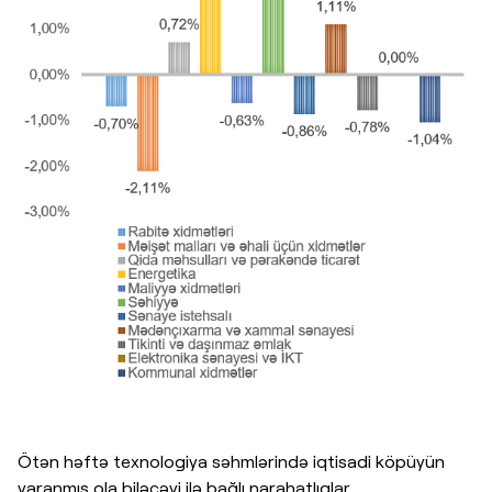
Ötən həftə texnologiya səhmlərində iqtisadi köpüyün
yaranmış ola biləcəyi ilə bağlı narahatlıqlar,