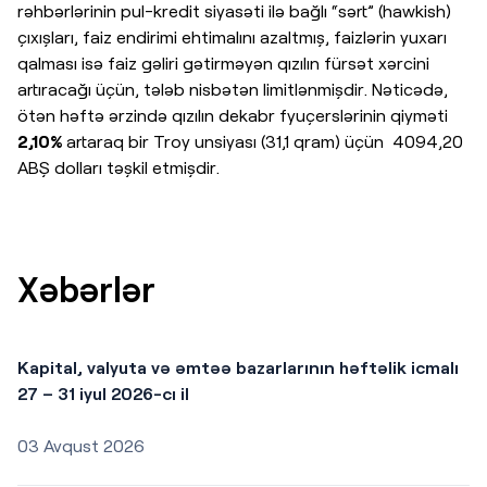
rəhbərlərinin pul-kredit siyasəti ilə bağlı “sərt” (hawkish)
çıxışları, faiz endirimi ehtimalını azaltmış, faizlərin yuxarı
qalması isə faiz gəliri gətirməyən qızılın fürsət xərcini
artıracağı üçün, tələb nisbətən limitlənmişdir. Nəticədə,
ötən həftə ərzində qızılın dekabr fyuçerslərinin qiyməti
2,10%
artaraq bir Troy unsiyası (31,1 qram) üçün 4094,20
ABŞ dolları təşkil etmişdir.
Xəbərlər
Kapital, valyuta və əmtəə bazarlarının həftəlik icmalı
27 – 31 iyul 2026-cı il
03 Avqust 2026