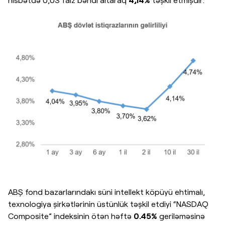
ABŞ fond bazarlarındakı süni intellekt köpüyü ehtimalı,
texnologiya şirkətlərinin üstünlük təşkil etdiyi “NASDAQ
Composite” indeksinin ötən həftə
0.45%
geriləməsinə