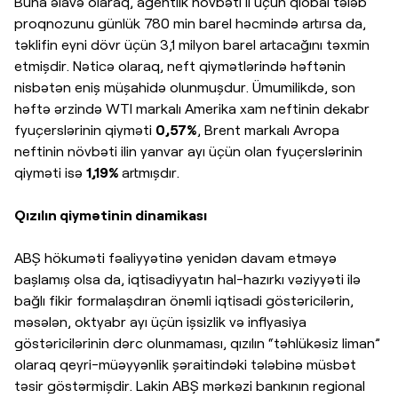
Buna əlavə olaraq, agentlik növbəti il üçün qlobal tələb
proqnozunu günlük 780 min barel həcmində artırsa da,
təklifin eyni dövr üçün 3,1 milyon barel artacağını təxmin
etmişdir. Nəticə olaraq, neft qiymətlərində həftənin
nisbətən eniş müşahidə olunmuşdur. Ümumilikdə, son
həftə ərzində WTI markalı Amerika xam neftinin dekabr
fyuçerslərinin qiyməti
0,57%
, Brent markalı Avropa
neftinin növbəti ilin yanvar ayı üçün olan fyuçerslərinin
qiyməti isə
1,19%
artmışdır.
Qızılın qiymətinin dinamikası
ABŞ hökuməti fəaliyyətinə yenidən davam etməyə
başlamış olsa da, iqtisadiyyatın hal-hazırkı vəziyyəti ilə
bağlı fikir formalaşdıran önəmli iqtisadi göstəricilərin,
məsələn, oktyabr ayı üçün işsizlik və inflyasiya
göstəricilərinin dərc olunmaması, qızılın “təhlükəsiz liman”
olaraq qeyri-müəyyənlik şəraitindəki tələbinə müsbət
təsir göstərmişdir. Lakin ABŞ mərkəzi bankının regional