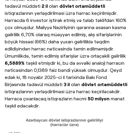
tədavül müddəti
2 il
olan
dövlət ortamüddətli
istiqrazlarının yerləşdirilməsi üzrə hərrac keçirilmişdir.
Hərracda 6 investor iştirak etmiş və tələb təklifdən 160%
çox olmuşdur. Maliyyə Nazirliyinin qərarına əsasən kəsmə
gəlirlilik 6,70% olaraq müəyyən edilmiş, alış sifarişlərinin
böyük hissəsi (66%) daha yuxarı gəlirliliklə təqdim
edildiyindən hərrac nəticəsində təmin edilməmişdir.
Ümumilikdə, təmin edilmiş sifarişlər üzrə ortaçəkili gəlirlilik
6,5889%
təşkil etmişdir ki, bu da əvvəlki analoji hərracın
nəticəsindən 0,1389 faiz bəndi yüksək olmuşdur. Qeyd
edək ki, 18 noyabr 2025-ci il tarixində Bakı Fond
Birjasında tədavül müddəti
3 il
olan
dövlət
ortamüddətli
istiqrazlarının yerləşdirilməsi üzrə hərrac keçiriləcəkdir.
Hərraca çıxarılacaq istiqrazların həcmi
50 milyon
manat
təşkil edəcəkdir.