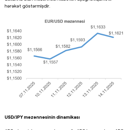
hərəkət göstərmişdir.
USD/JPY məzənnəsinin dinamikası