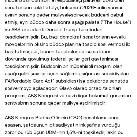
senatorların təklif etdiyi, hökuməti 2026-cı ilin yanvar
ayının sonuna qədər maliyyələşdirəcək büdcəni qəbul
etmiş, eyni büdcə daha sonra aşağı palata (“The House”)
və ABŞ prezidenti Donald Tramp tərəfindən
təsdiqlənmişdir. Bu, bəzi demokrat senatorların əvvəlki
mövqelərinin əksinə büdcə planına təsdiq səsi verməsi ilə
baş tutmuşdur, bunun təqabülündə isə şatdaun
dövründə qovulmuş federal işçilər geri qaytarılması
təsdiqlənmişdir. Büdcənin ən mübahisəli məqamı olan
aşağı gəlirli şəxslər üçün sağlamlıq sığortası subsidiyaları
(“Affordable Care Act” subsidies) isə dekabrda senatda
səsverməyə açılacaqdır. Əlavə olaraq ərzaq talonları
proqramı, ABŞ Konqresi və bəzi digər hökumət qurumları
sentyabrın sonuna qədər maliyyələşdirilmişdir.
ABŞ Konqres Büdcə Ofisinin (CBO) hesablamalarına
əsasən, şatdaunun iqtisadiyyatın inkişafına vurduğu
zərər bu rüb üçün ÜDM-nin 1,5%-ni təşkil edir, lakin bu