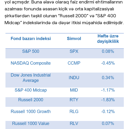
yol açmışdır. Buna əlavə olaraq faiz endirmi ehtimallarının
azalması fonunda əsasən kiçik və orta kapitalizasiyalı
şirkətlərdən təşkil olunan “Russell 2000” və “S&P 400
Midcap” indekslərində də dəyər itkisi müşahidə edilmişdir.