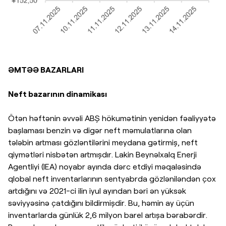
ƏMTƏƏ BAZARLARI
Neft bazarının dinamikası
Ötən həftənin əvvəli ABŞ hökumətinin yenidən fəaliyyətə
başlaması benzin və digər neft məmulatlarına olan
tələbin artması gözləntilərini meydana gətirmiş, neft
qiymətləri nisbətən artmışdır. Lakin Beynəlxalq Enerji
Agentliyi (IEA) noyabr ayında dərc etdiyi məqaləsində
qlobal neft inventarlarının sentyabrda gözləniləndən çox
artdığını və 2021-ci ilin iyul ayından bəri ən yüksək
səviyyəsinə çatdığını bildirmişdir. Bu, həmin ay üçün
inventarlarda günlük 2,6 milyon barel artışa bərabərdir.