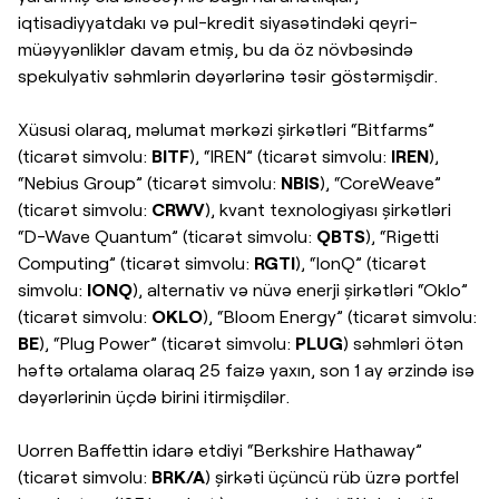
iqtisadiyyatdakı və pul-kredit siyasətindəki qeyri-
müəyyənliklər davam etmiş, bu da öz növbəsində
spekulyativ səhmlərin dəyərlərinə təsir göstərmişdir.
Xüsusi olaraq, məlumat mərkəzi şirkətləri “Bitfarms”
(ticarət simvolu:
BITF
), “IREN” (ticarət simvolu:
IREN
),
“Nebius Group” (ticarət simvolu:
NBIS
), “CoreWeave”
(ticarət simvolu:
CRWV
), kvant texnologiyası şirkətləri
“D-Wave Quantum” (ticarət simvolu:
QBTS
), “Rigetti
Computing” (ticarət simvolu:
RGTI
), “IonQ” (ticarət
simvolu:
IONQ
), alternativ və nüvə enerji şirkətləri “Oklo”
(ticarət simvolu:
OKLO
), “Bloom Energy” (ticarət simvolu:
BE
), “Plug Power” (ticarət simvolu:
PLUG
) səhmləri ötən
həftə ortalama olaraq 25 faizə yaxın, son 1 ay ərzində isə
dəyərlərinin üçdə birini itirmişdilər.
Uorren Baffettin idarə etdiyi “Berkshire Hathaway”
(ticarət simvolu:
BRK/A
) şirkəti üçüncü rüb üzrə portfel