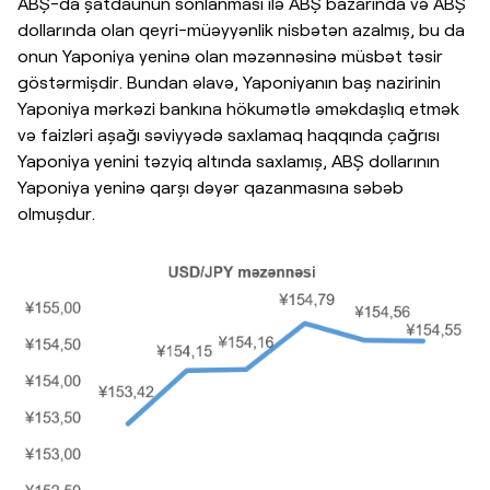
ABŞ-da şatdaunun sonlanması ilə ABŞ bazarında və ABŞ
dollarında olan qeyri-müəyyənlik nisbətən azalmış, bu da
onun Yaponiya yeninə olan məzənnəsinə müsbət təsir
göstərmişdir. Bundan əlavə, Yaponiyanın baş nazirinin
Yaponiya mərkəzi bankına hökumətlə əməkdaşlıq etmək
və faizləri aşağı səviyyədə saxlamaq haqqında çağrısı
Yaponiya yenini təzyiq altında saxlamış, ABŞ dollarının
Yaponiya yeninə qarşı dəyər qazanmasına səbəb
olmuşdur.