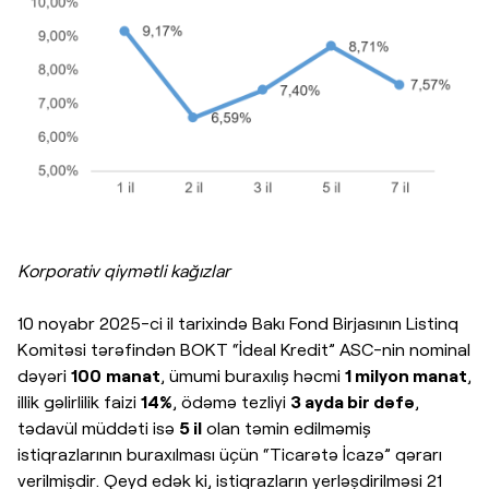
Korporativ qiymətli kağızlar
10 noyabr 2025-ci il tarixində Bakı Fond Birjasının Listinq
Komitəsi tərəfindən BOKT “İdeal Kredit” ASC-nin nominal
dəyəri
100
manat
, ümumi buraxılış həcmi
1 milyon manat
,
illik gəlirlilik faizi
14%
, ödəmə tezliyi
3 ayda bir dəfə
,
tədavül müddəti isə
5 il
olan təmin edilməmiş
istiqrazlarının buraxılması üçün “Ticarətə İcazə” qərarı
verilmişdir. Qeyd edək ki, istiqrazların yerləşdirilməsi 21