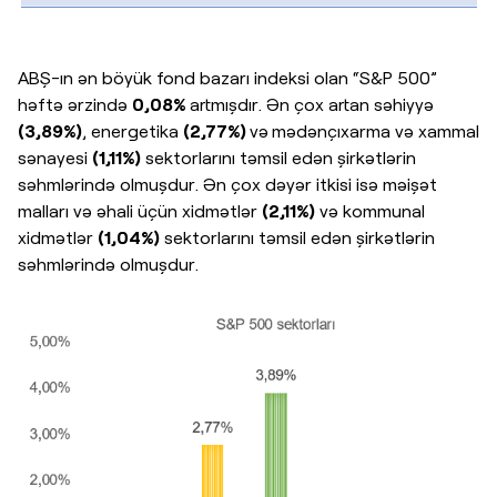
ABŞ-ın ən böyük fond bazarı indeksi olan “S&P 500”
həftə ərzində
0,08%
artmışdır. Ən çox artan səhiyyə
(3,89%)
, energetika
(2,77%)
və
mədənçıxarma və xammal
sənayesi
(1,11%)
sektorlarını təmsil edən şirkətlərin
səhmlərində olmuşdur. Ən çox dəyər itkisi isə məişət
malları və əhali üçün xidmətlər
(2,11%)
və kommunal
xidmətlər
(1,04%)
sektorlarını təmsil edən şirkətlərin
səhmlərində olmuşdur.