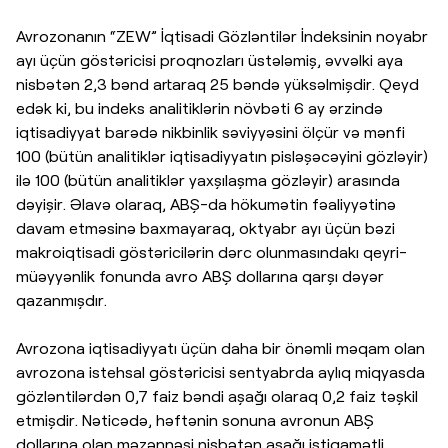
Avrozonanın “ZEW” İqtisadi Gözləntilər İndeksinin noyabr
ayı üçün göstəricisi proqnozları üstələmiş, əvvəlki aya
nisbətən 2,3 bənd artaraq 25 bəndə yüksəlmişdir. Qeyd
edək ki, bu indeks analitiklərin növbəti 6 ay ərzində
iqtisadiyyat barədə nikbinlik səviyyəsini ölçür və mənfi
100 (bütün analitiklər iqtisadiyyatın pisləşəcəyini gözləyir)
ilə 100 (bütün analitiklər yaxşılaşma gözləyir) arasında
dəyişir. Əlavə olaraq, ABŞ-da hökumətin fəaliyyətinə
davam etməsinə baxmayaraq, oktyabr ayı üçün bəzi
makroiqtisadi göstəricilərin dərc olunmasındakı qeyri-
müəyyənlik fonunda avro ABŞ dollarına qarşı dəyər
qazanmışdır.
Avrozona iqtisadiyyatı üçün daha bir önəmli məqam olan
avrozona istehsal göstəricisi sentyabrda aylıq miqyasda
gözləntilərdən 0,7 faiz bəndi aşağı olaraq 0,2 faiz təşkil
etmişdir. Nəticədə, həftənin sonuna avronun ABŞ
dollarına olan məzənnəsi nisbətən aşağı istiqamətli