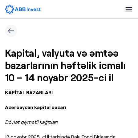
Kapital, valyuta və əmtəə
bazarlarının həftəlik icmalı
10 – 14 noyabr 2025-ci il
KAPİTAL BAZARLARI
Azərbaycan kapital bazarı
Dövlət qiymətli kağızları
13 noyabr 2025-ci il tarixində Bakı Fond Birjasında