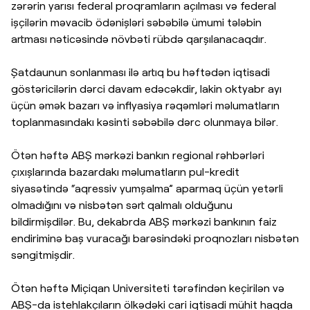
zərərin yarısı federal proqramların açılması və federal
işçilərin məvacib ödənişləri səbəbilə ümumi tələbin
artması nəticəsində növbəti rübdə qarşılanacaqdır.
Şatdaunun sonlanması ilə artıq bu həftədən iqtisadi
göstəricilərin dərci davam edəcəkdir, lakin oktyabr ayı
üçün əmək bazarı və inflyasiya rəqəmləri məlumatların
toplanmasındakı kəsinti səbəbilə dərc olunmaya bilər.
Ötən həftə ABŞ mərkəzi bankın regional rəhbərləri
çıxışlarında bazardakı məlumatların pul-kredit
siyasətində “aqressiv yumşalma” aparmaq üçün yetərli
olmadığını və nisbətən sərt qalmalı olduğunu
bildirmişdilər. Bu, dekabrda ABŞ mərkəzi bankının faiz
endiriminə baş vuracağı barəsindəki proqnozları nisbətən
səngitmişdir.
Ötən həftə Miçiqan Universiteti tərəfindən keçirilən və
ABŞ-da istehlakçıların ölkədəki cari iqtisadi mühit haqda