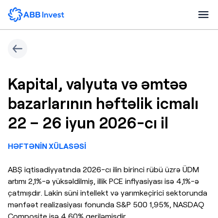
Kapital, valyuta və əmtəə
bazarlarının həftəlik icmalı
22 – 26 iyun 2026-cı il
HƏFTƏNİN XÜLASƏSİ
ABŞ iqtisadiyyatında 2026-cı ilin birinci rübü üzrə ÜDM
artımı 2,1%-ə yüksəldilmiş, illik PCE inflyasiyası isə 4,1%-ə
çatmışdır. Lakin süni intellekt və yarımkeçirici sektorunda
mənfəət realizasiyası fonunda S&P 500 1,95%, NASDAQ
Composite isə 4,60% geriləmişdir.