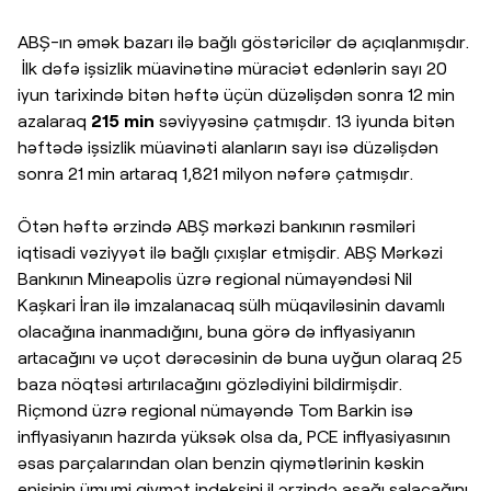
ABŞ-ın əmək bazarı ilə bağlı göstəricilər də açıqlanmışdır.
İlk dəfə işsizlik müavinətinə müraciət edənlərin sayı 20
iyun tarixində bitən həftə üçün düzəlişdən sonra 12 min
azalaraq
215
min
səviyyəsinə çatmışdır. 13 iyunda bitən
həftədə işsizlik müavinəti alanların sayı isə düzəlişdən
sonra 21 min artaraq 1,821 milyon nəfərə çatmışdır.
Ötən həftə ərzində ABŞ mərkəzi bankının rəsmiləri
iqtisadi vəziyyət ilə bağlı çıxışlar etmişdir. ABŞ Mərkəzi
Bankının Mineapolis üzrə regional nümayəndəsi Nil
Kaşkari İran ilə imzalanacaq sülh müqaviləsinin davamlı
olacağına inanmadığını, buna görə də inflyasiyanın
artacağını və uçot dərəcəsinin də buna uyğun olaraq 25
baza nöqtəsi artırılacağını gözlədiyini bildirmişdir.
Riçmond üzrə regional nümayəndə Tom Barkin isə
inflyasiyanın hazırda yüksək olsa da, PCE inflyasiyasının
əsas parçalarından olan benzin qiymətlərinin kəskin
enişinin ümumi qiymət indeksini il ərzində aşağı salacağını