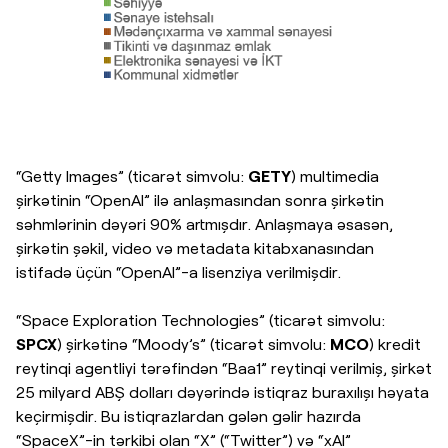
“Getty Images” (ticarət simvolu:
GETY
) multimedia
şirkətinin “OpenAI” ilə anlaşmasından sonra şirkətin
səhmlərinin dəyəri 90% artmışdır. Anlaşmaya əsasən,
şirkətin şəkil, video və metadata kitabxanasından
istifadə üçün “OpenAI”-a lisenziya verilmişdir.
“Space Exploration Technologies” (ticarət simvolu:
SPCX
) şirkətinə “Moody’s” (ticarət simvolu:
MCO
) kredit
reytinqi agentliyi tərəfindən “Baa1” reytinqi verilmiş, şirkət
25 milyard ABŞ dolları dəyərində istiqraz buraxılışı həyata
keçirmişdir. Bu istiqrazlardan gələn gəlir hazırda
“SpaceX”-in tərkibi olan “X” (“Twitter”) və “xAI”