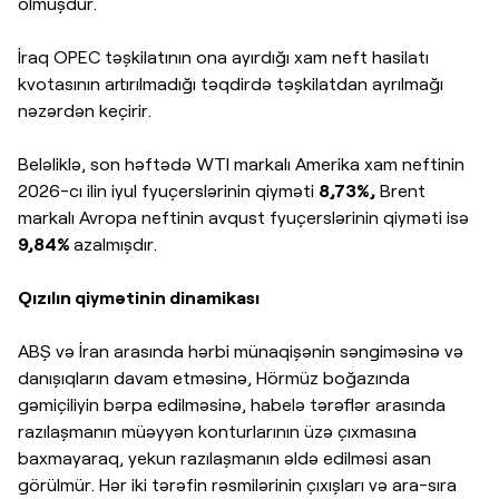
olmuşdur.
İraq OPEC təşkilatının ona ayırdığı xam neft hasilatı
kvotasının artırılmadığı təqdirdə təşkilatdan ayrılmağı
nəzərdən keçirir.
Beləliklə, son həftədə WTI markalı Amerika xam neftinin
2026-cı ilin iyul fyuçerslərinin qiyməti
8,73%,
Brent
markalı Avropa neftinin avqust fyuçerslərinin qiyməti isə
9,84%
azalmışdır.
Qızılın qiymətinin dinamikası
ABŞ və İran arasında hərbi münaqişənin səngiməsinə və
danışıqların davam etməsinə, Hörmüz boğazında
gəmiçiliyin bərpa edilməsinə, habelə tərəflər arasında
razılaşmanın müəyyən konturlarının üzə çıxmasına
baxmayaraq, yekun razılaşmanın əldə edilməsi asan
görülmür. Hər iki tərəfin rəsmilərinin çıxışları və ara-sıra