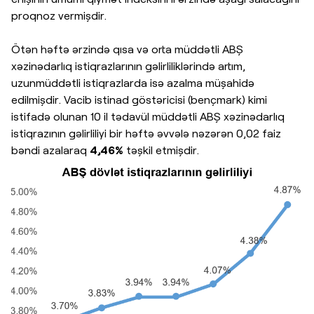
proqnoz vermişdir.
Ötən həftə ərzində qısa və orta müddətli ABŞ
xəzinədarlıq istiqrazlarının gəlirliliklərində artım,
uzunmüddətli istiqrazlarda isə azalma müşahidə
edilmişdir. Vacib istinad göstəricisi (bençmark) kimi
istifadə olunan 10 il tədavül müddətli ABŞ xəzinədarlıq
istiqrazının gəlirliliyi bir həftə əvvələ nəzərən 0,02 faiz
bəndi azalaraq
4,46%
təşkil etmişdir.