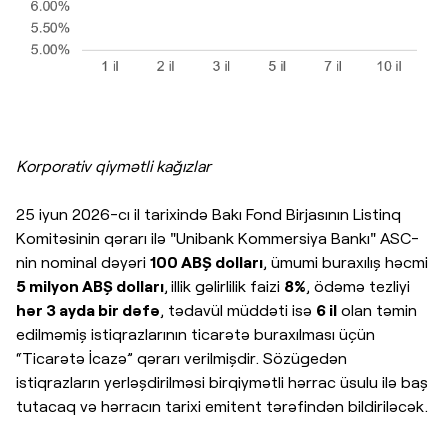
Korporativ qiymətli kağızlar
25 iyun 2026-cı il tarixində Bakı Fond Birjasının Listinq
Komitəsinin qərarı ilə "Unibank Kommersiya Bankı" ASC-
nin nominal dəyəri
100 ABŞ dolları
, ümumi buraxılış həcmi
5 milyon ABŞ dolları
,
illik gəlirlilik faizi
8%
, ödəmə tezliyi
hər 3 ayda bir dəfə
, tədavül müddəti isə
6 il
olan təmin
edilməmiş istiqrazlarının ticarətə buraxılması üçün
“Ticarətə İcazə” qərarı verilmişdir. Sözügedən
istiqrazların yerləşdirilməsi birqiymətli hərrac üsulu ilə baş
tutacaq və hərracın tarixi emitent tərəfindən bildiriləcək.