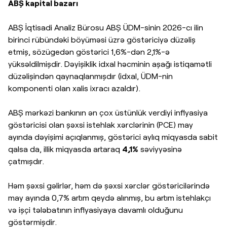
ABŞ kapital bazarı
ABŞ İqtisadi Analiz Bürosu ABŞ ÜDM-sinin 2026-cı ilin
birinci rübündəki böyüməsi üzrə göstəriciyə düzəliş
etmiş, sözügedən göstərici 1,6%-dən 2,1%-ə
yüksəldilmişdir. Dəyişiklik idxal həcminin aşağı istiqamətli
düzəlişindən qaynaqlanmışdır (idxal, ÜDM-nin
komponenti olan xalis ixracı azaldır).
ABŞ mərkəzi bankının ən çox üstünlük verdiyi inflyasiya
göstəricisi olan şəxsi istehlak xərclərinin (PCE) may
ayında dəyişimi açıqlanmış, göstərici aylıq miqyasda sabit
qalsa da, illik miqyasda artaraq
4,1%
səviyyəsinə
çatmışdır.
Həm şəxsi gəlirlər, həm də şəxsi xərclər göstəricilərində
may ayında 0,7% artım qeydə alınmış, bu artım istehlakçı
və işçi tələbatının inflyasiyaya davamlı olduğunu
göstərmişdir.