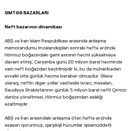
ƏMTƏƏ BAZARLARI
Neft bazarının dinamikası
ABŞ və İran İslam Respublikası arasında anlaşma
memorandumu imzalandıqdan sonrakı həftə ərzində
Hörmüz boğazındakı gəmi axınının həcmi yüksəlməyə
davam etmiş, Çərşənbə günü 20 milyon barel həcmində
xam neft boğazdan keçirilmişdir ki, bu da müharibədən
əvvəlki orta günlük həcmə bərabər olmuşdur. Əlavə
olaraq, neftin digər yollar vasitəsilə ixracı, məsələn,
Səudiyyə Ərəbistanının günlük 5 milyon barel nefti Qırmızı
dənizə yönəltməsi, Hörmüz boğazından asılılığı
azaltmışdır.
ABŞ və İran arasındakı anlaşma ötən həftə ərzində
əsasən qorunmuş, qarşılıqlı hücumlar qısamüddətli