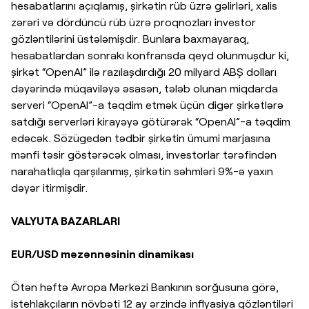
hesabatlarını açıqlamış, şirkətin rüb üzrə gəlirləri, xalis
zərəri və dördüncü rüb üzrə proqnozları investor
gözləntilərini üstələmişdir. Bunlara baxmayaraq,
hesabatlardan sonrakı konfransda qeyd olunmuşdur ki,
şirkət “OpenAI” ilə razılaşdırdığı 20 milyard ABŞ dolları
dəyərində müqaviləyə əsasən, tələb olunan miqdarda
serveri “OpenAI”-a təqdim etmək üçün digər şirkətlərə
satdığı serverləri kirayəyə götürərək “OpenAI”-a təqdim
edəcək. Sözügedən tədbir şirkətin ümumi marjasına
mənfi təsir göstərəcək olması, investorlar tərəfindən
narahatlıqla qarşılanmış, şirkətin səhmləri 9%-ə yaxın
dəyər itirmişdir.
VALYUTA BAZARLARI
EUR/USD məzənnəsinin dinamikası
Ötən həftə Avropa Mərkəzi Bankının sorğusuna görə,
istehlakçıların növbəti 12 ay ərzində inflyasiya gözləntiləri