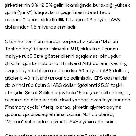
şirkətlərinin 9%-12.5% gəlirlilik aralığında buraxdığı yüksək
gəlirli (“junk”) istiqrazların çağırılmasında istifadə
olunacağı üçün, şirkətin illik faiz xərci 1,8 milyard ABŞ
dollarından 1,5 milyarda enmişdir.
Ötən həftənin ən maraqlı korporativ xəbəri “Micron
Technology” (ticarət simvolu:
MU
) şirkətinin üçüncü
maliyyə rübü üzrə göstəricilərini açıqlaması olmuşdur.
Şirkətin gəlirləri rüb üzrə 41 milyard ABŞ dollarını keçmiş,
avqust ayında bitən rüb üçün isə 50 milyard ABŞ dolları (
gözlənti 43 milyard) proqnoz edilmişdir. EPS göstəricisi
də birinci rüb üçün 31 ABŞ dolları (gözlənti 25,3) təşkil
etmişdir. Şirkət 3 illik müqavilə ilə 16 müştəri cəlb etmişdir,
bununla da ötən əsrdəki dövri yaddaş investisiyalarından
(“memory cycle”) fərqli olaraq, şirkətin qiymət qoyma
gücünü qorunacağı ehtimal olunur. Nəticə olaraq,
“Micron” səhmlərinin qiyməti 15%-ə yaxın artmışdır.
Ötən həftənin çərşənbə axşamı günü süni intellekt