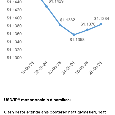
USD/JPY məzənnəsinin dinamikası
Ötən həftə ərzində eniş göstərən neft qiymətləri, neft