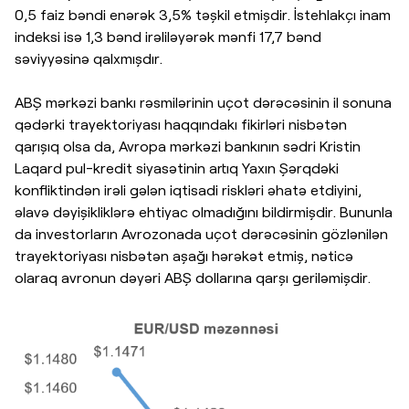
0,5 faiz bəndi enərək 3,5% təşkil etmişdir. İstehlakçı inam
indeksi isə 1,3 bənd irəliləyərək mənfi 17,7 bənd
səviyyəsinə qalxmışdır.
ABŞ mərkəzi bankı rəsmilərinin uçot dərəcəsinin il sonuna
qədərki trayektoriyası haqqındakı fikirləri nisbətən
qarışıq olsa da, Avropa mərkəzi bankının sədri Kristin
Laqard pul-kredit siyasətinin artıq Yaxın Şərqdəki
konfliktindən irəli gələn iqtisadi riskləri əhatə etdiyini,
əlavə dəyişikliklərə ehtiyac olmadığını bildirmişdir. Bununla
da investorların Avrozonada uçot dərəcəsinin gözlənilən
trayektoriyası nisbətən aşağı hərəkət etmiş, nəticə
olaraq avronun dəyəri ABŞ dollarına qarşı geriləmişdir.