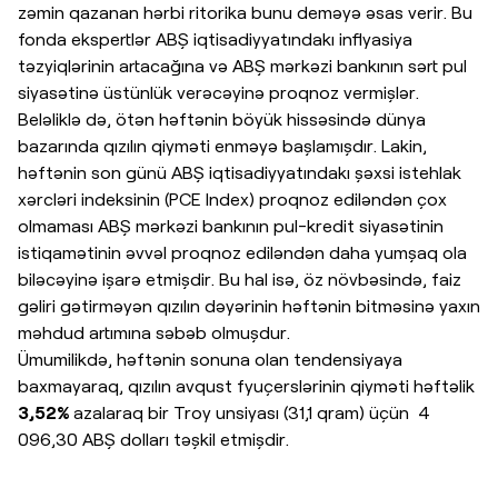
zəmin qazanan hərbi ritorika bunu deməyə əsas verir. Bu
fonda ekspertlər ABŞ iqtisadiyyatındakı inflyasiya
təzyiqlərinin artacağına və ABŞ mərkəzi bankının sərt pul
siyasətinə üstünlük verəcəyinə proqnoz vermişlər.
Beləliklə də, ötən həftənin böyük hissəsində dünya
bazarında qızılın qiyməti enməyə başlamışdır. Lakin,
həftənin son günü ABŞ iqtisadiyyatındakı şəxsi istehlak
xərcləri indeksinin (PCE Index) proqnoz ediləndən çox
olmaması ABŞ mərkəzi bankının pul-kredit siyasətinin
istiqamətinin əvvəl proqnoz ediləndən daha yumşaq ola
biləcəyinə işarə etmişdir. Bu hal isə, öz növbəsində, faiz
gəliri gətirməyən qızılın dəyərinin həftənin bitməsinə yaxın
məhdud artımına səbəb olmuşdur.
Ümumilikdə, həftənin sonuna olan tendensiyaya
baxmayaraq, qızılın avqust fyuçerslərinin qiyməti həftəlik
3,52%
azalaraq bir Troy unsiyası (31,1 qram) üçün 4
096,30 ABŞ dolları təşkil etmişdir.