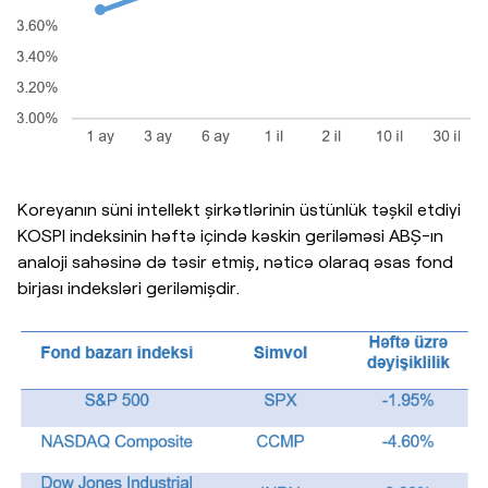
Koreyanın süni intellekt şirkətlərinin üstünlük təşkil etdiyi
KOSPI indeksinin həftə içində kəskin geriləməsi ABŞ-ın
analoji sahəsinə də təsir etmiş, nəticə olaraq əsas fond
birjası indeksləri geriləmişdir.