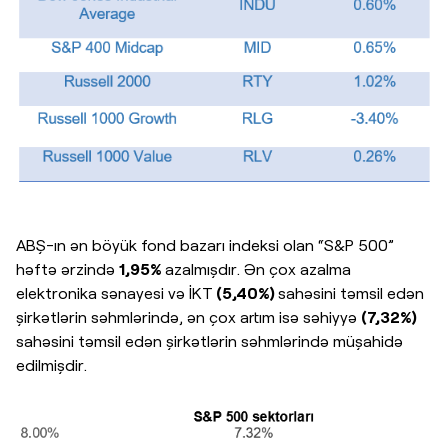
ABŞ-ın ən böyük fond bazarı indeksi olan “S&P 500”
həftə ərzində
1,95%
azalmışdır. Ən çox azalma
elektronika sənayesi və İKT
(5,40%)
sahəsini təmsil edən
şirkətlərin səhmlərində, ən çox artım isə səhiyyə
(7,32%)
sahəsini təmsil edən şirkətlərin səhmlərində müşahidə
edilmişdir.