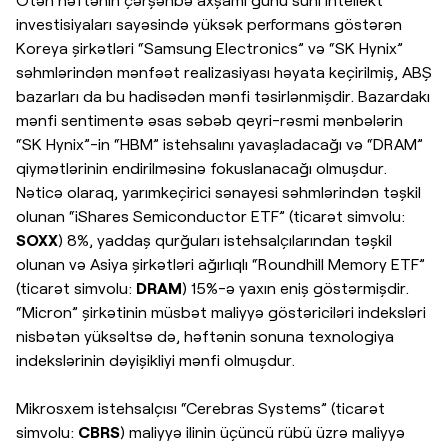
investisiyaları sayəsində yüksək performans göstərən
Koreya şirkətləri “Samsung Electronics” və “SK Hynix”
səhmlərindən mənfəət realizasiyası həyata keçirilmiş, ABŞ
bazarları da bu hadisədən mənfi təsirlənmişdir. Bazardakı
mənfi sentimentə əsas səbəb qeyri-rəsmi mənbələrin
“SK Hynix”-in “HBM” istehsalını yavaşladacağı və “DRAM”
qiymətlərinin endirilməsinə fokuslanacağı olmuşdur.
Nəticə olaraq, yarımkeçirici sənayesi səhmlərindən təşkil
olunan “iShares Semiconductor ETF” (ticarət simvolu:
SOXX
) 8%, yaddaş qurğuları istehsalçılarından təşkil
olunan və Asiya şirkətləri ağırlıqlı “Roundhill Memory ETF”
(ticarət simvolu:
DRAM
) 15%-ə yaxın eniş göstərmişdir.
“Micron” şirkətinin müsbət maliyyə göstəriciləri indeksləri
nisbətən yüksəltsə də, həftənin sonuna texnologiya
indekslərinin dəyişikliyi mənfi olmuşdur.
Mikrosxem istehsalçısı “Cerebras Systems” (ticarət
simvolu:
CBRS
) maliyyə ilinin üçüncü rübü üzrə maliyyə