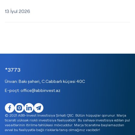
13 İyul 2026
*3773
Ünvan: Bakı şəhəri, C.Cabbarlı küçəsi 40C
E-poçt:
office@abbinvest.az
© 2021 ABB-İnvest İnvestisiya Şirkəti QSC. Bütün hüquqlar qorunur. Marja
ticarəti yüksək riskli investisiya fəaliyyətidir. Bu sahəyə investisiya edilən pul
vəsaitlərinin itirilmə təhlükəsi mövcuddur. Marja ticarətinə başlamazdan
əvvəl bu fəaliyyətlə bağlı risklərlə tanış olmağınız vacibdir!