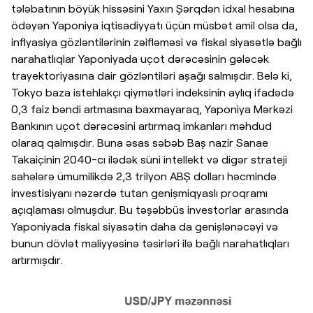
tələbatının böyük hissəsini Yaxın Şərqdən idxal hesabına
ödəyən Yaponiya iqtisadiyyatı üçün müsbət amil olsa da,
inflyasiya gözləntilərinin zəifləməsi və fiskal siyasətlə bağlı
narahatlıqlar Yaponiyada uçot dərəcəsinin gələcək
trayektoriyasına dair gözləntiləri aşağı salmışdır. Belə ki,
Tokyo baza istehlakçı qiymətləri indeksinin aylıq ifadədə
0,3 faiz bəndi artmasına baxmayaraq, Yaponiya Mərkəzi
Bankının uçot dərəcəsini artırmaq imkanları məhdud
olaraq qalmışdır. Buna əsas səbəb Baş nazir Sanae
Takaiçinin 2040-cı ilədək süni intellekt və digər strateji
sahələrə ümumilikdə 2,3 trilyon ABŞ dolları həcmində
investisiyanı nəzərdə tutan genişmiqyaslı proqramı
açıqlaması olmuşdur. Bu təşəbbüs investorlar arasında
Yaponiyada fiskal siyasətin daha da genişlənəcəyi və
bunun dövlət maliyyəsinə təsirləri ilə bağlı narahatlıqları
artırmışdır.