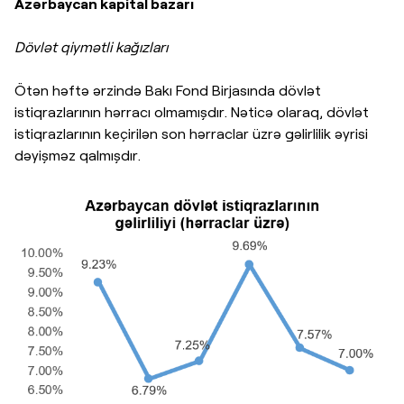
Azərbaycan kapital bazarı
Dövlət qiymətli kağızları
Ötən həftə ərzində Bakı Fond Birjasında dövlət
istiqrazlarının hərracı olmamışdır. Nəticə olaraq, dövlət
istiqrazlarının keçirilən son hərraclar üzrə gəlirlilik əyrisi
dəyişməz qalmışdır.