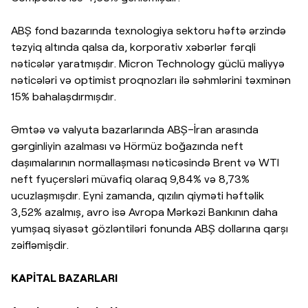
ABŞ fond bazarında texnologiya sektoru həftə ərzində
təzyiq altında qalsa da, korporativ xəbərlər fərqli
nəticələr yaratmışdır. Micron Technology güclü maliyyə
nəticələri və optimist proqnozları ilə səhmlərini təxminən
15% bahalaşdırmışdır.
Əmtəə və valyuta bazarlarında ABŞ–İran arasında
gərginliyin azalması və Hörmüz boğazında neft
daşımalarının normallaşması nəticəsində Brent və WTI
neft fyuçersləri müvafiq olaraq 9,84% və 8,73%
ucuzlaşmışdır. Eyni zamanda, qızılın qiyməti həftəlik
3,52% azalmış, avro isə Avropa Mərkəzi Bankının daha
yumşaq siyasət gözləntiləri fonunda ABŞ dollarına qarşı
zəifləmişdir.
KAPİTAL BAZARLARI