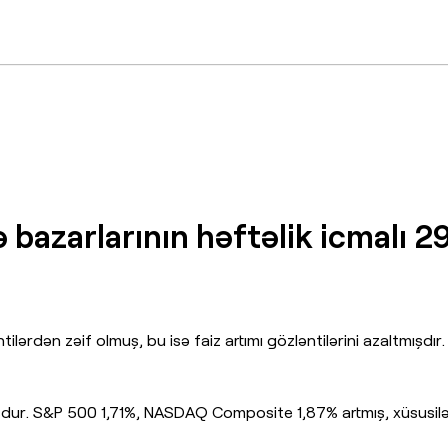
 bazarlarının həftəlik icmalı 29 
ərdən zəif olmuş, bu isə faiz artımı gözləntilərini azaltmışdır. 
şdur. S&P 500 1,71%, NASDAQ Composite 1,87% artmış, xüsusilə