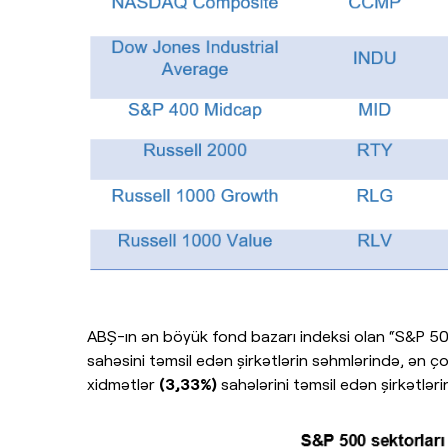
ABŞ-ın ən böyük fond bazarı indeksi olan “S&P 5
sahəsini təmsil edən şirkətlərin səhmlərində, ən ço
xidmətlər
(3,33%)
sahələrini təmsil edən şirkətlər