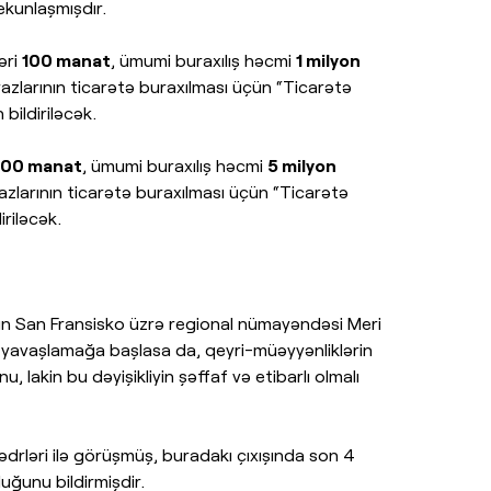
yekunlaşmışdır.
əri
100 manat
, ümumi buraxılış həcmi
1 milyon
azlarının ticarətə buraxılması üçün “Ticarətə
 bildiriləcək.
100 manat
, ümumi buraxılış həcmi
5 milyon
azlarının ticarətə buraxılması üçün “Ticarətə
iriləcək.
ının San Fransisko üzrə regional nümayəndəsi Meri
ın yavaşlamağa başlasa da, qeyri-müəyyənliklərin
 lakin bu dəyişikliyin şəffaf və etibarlı olmalı
ədrləri ilə görüşmüş, buradakı çıxışında son 4
duğunu bildirmişdir.