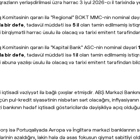
razların yerləşdirilməsi üzrə hərrac 3 iyul 2026-cı il tarixində 
stinq Komitəsinin qərarı ilə "Regional" BOKT MMC-nin nominal dəy
a bir dəfə
, tədavül müddəti isə
5 il
olan təmin edilməmiş istiqr
si birqiymətli hərrac üsulu ilə olacaq və tarixi emitent tərəfindən
tinq Komitəsinin qərarı ilə "Kapital Bank" ASC-nin nominal dəyəri
a bir dəfə
, tədavül müddəti isə
1 il
olan təmin edilməmiş istiqr
si abunə yazılışı üsulu ilə olacaq və tarixi emitent tərəfindən bild
iqtisadi vəziyyət ilə bağlı çıxışlar etmişdir. ABŞ Mərkəzi Bank
ün pul-kredit siyasətinin nisbətən sərt olacağını, inflyasiyan
ankının hədəf iqtisadi göstəricilərdə dəyişikliyə açıq olduğunu,
orş isə Portuqaliyada Avropa və İngiltərə mərkəzi banklarının s
ərinin azaldığını, lakin hələ də əsas fokusun qiymət sabitliyi ol