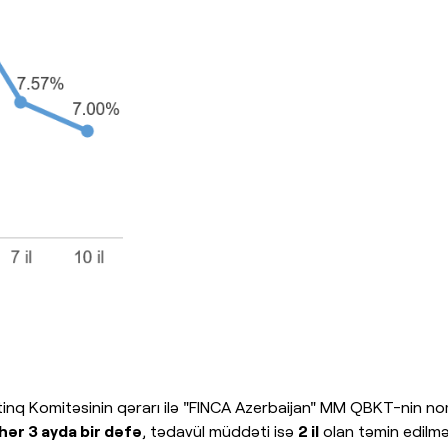
istinq Komitəsinin qərarı ilə "FINCA Azerbaijan" MM QBKT-nin n
hər 3 ayda bir dəfə
, tədavül müddəti isə
2 il
olan təmin edilməm