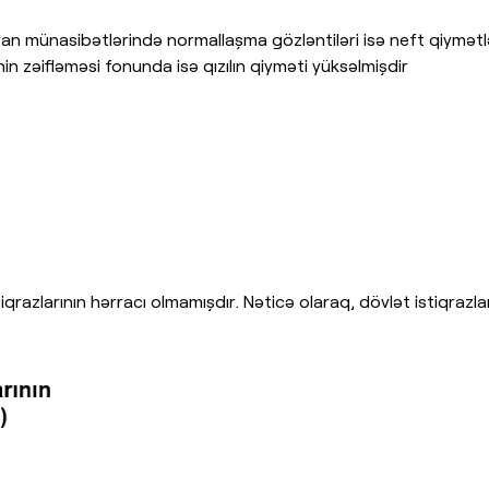
ran münasibətlərində normallaşma gözləntiləri isə neft qiymət
nin zəifləməsi fonunda isə qızılın qiyməti yüksəlmişdir
azlarının hərracı olmamışdır. Nəticə olaraq, dövlət istiqrazlarını