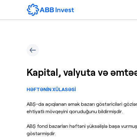
Kapital, valyuta və əmtəə
HƏFTƏNİN XÜLASƏSİ
ABŞ-da açıqlanan əmək bazarı göstəriciləri gözləntil
ehtiyatlı mövqeyini qoruduğunu bildirmişdir.
ABŞ fond bazarları həftəni yüksəlişlə başa vurmu
göstərmişdir.