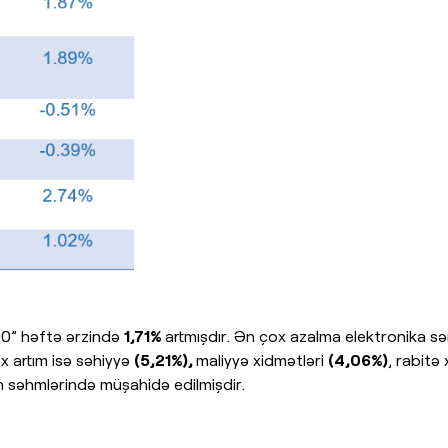
00” həftə ərzində
1,71%
artmışdır. Ən çox azalma elektronika sə
x artım isə səhiyyə
(5,21%),
maliyyə xidmətləri
(4,06%)
, rabitə
in səhmlərində müşahidə edilmişdir.