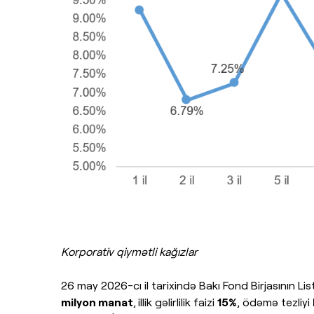
Korporativ qiymətli kağızlar
26 may 2026-cı il tarixində Bakı Fond Birjasının L
milyon manat
,
illik gəlirlilik faizi
15%
, ödəmə tezliyi