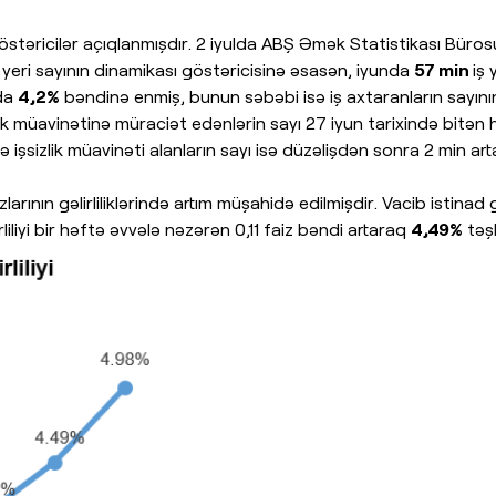
östəricilər açıqlanmışdır. 2 iyulda ABŞ Əmək Statistikası Büro
 yeri sayının dinamikası göstəricisinə əsasən, iyunda
57 min
iş 
nda
4,2%
bəndinə enmiş, bunun səbəbi isə iş axtaranların sayının
şsizlik müavinətinə müraciət edənlərin sayı 27 iyun tarixində bit
işsizlik müavinəti alanların sayı isə düzəlişdən sonra 2 min art
rının gəlirliliklərində artım müşahidə edilmişdir. Vacib istinad g
liliyi bir həftə əvvələ nəzərən 0,11 faiz bəndi artaraq
4,49%
təşk