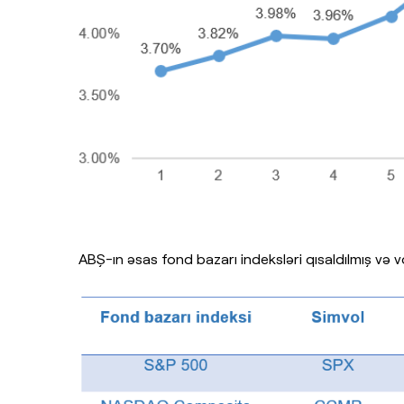
ABŞ-ın əsas fond bazarı indeksləri qısaldılmış və vol