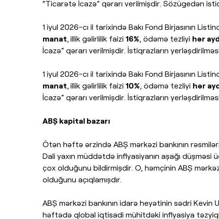
“Ticarətə İcazə” qərarı verilmişdir. Sözügedən istiq
1 iyul 2026-cı il tarixində Bakı Fond Birjasının Li
manat
,
illik gəlirlilik faizi
16%
, ödəmə tezliyi
hər ayd
İcazə” qərarı verilmişdir. İstiqrazların yerləşdirilmə
1 iyul 2026-cı il tarixində Bakı Fond Birjasının Lis
manat
,
illik gəlirlilik faizi
10%
, ödəmə tezliyi
hər ayd
İcazə” qərarı verilmişdir. İstiqrazların yerləşdirilmə
ABŞ kapital bazarı
Ötən həftə ərzində ABŞ mərkəzi bankının rəsmiləri 
Dali yaxın müddətdə inflyasiyanın aşağı düşməsi üç
çox olduğunu bildirmişdir. O, həmçinin ABŞ mərkəzi b
olduğunu açıqlamışdır.
ABŞ mərkəzi bankının idarə heyətinin sədri Kevin U
həftədə qlobal iqtisadi mühitdəki inflyasiya təzyiql