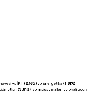
nayesi və İKT
(2,16%)
və Energetika
(1,61%)
 xidmətləri
(3,81%)
və məişət malları və əhali üçün