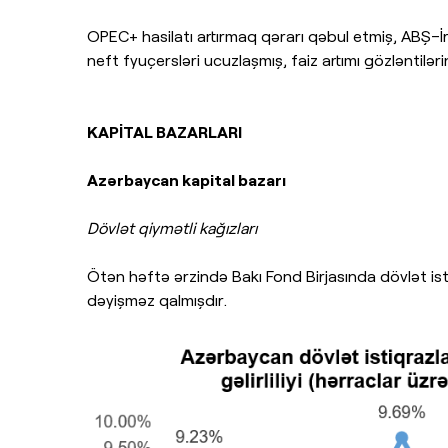
OPEC+ hasilatı artırmaq qərarı qəbul etmiş, ABŞ–İ
neft fyuçersləri ucuzlaşmış, faiz artımı gözləntiləri
KAPİTAL BAZARLARI
Azərbaycan kapital bazarı
Dövlət qiymətli kağızları
Ötən həftə ərzində Bakı Fond Birjasında dövlət istiqr
dəyişməz qalmışdır.