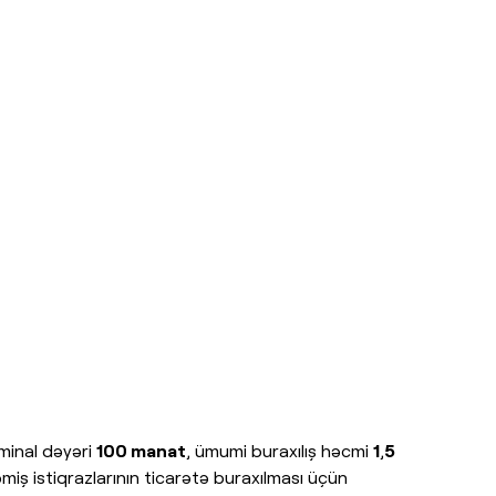
ominal dəyəri
100 manat
, ümumi buraxılış həcmi
1
,
5
iş istiqrazlarının ticarətə buraxılması üçün