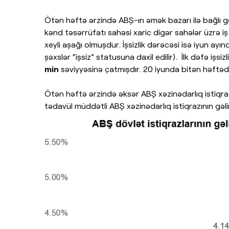
Ötən həftə ərzində ABŞ-ın əmək bazarı ilə bağlı g
kənd təsərrüfatı sahəsi xaric digər sahələr üzrə iş
xeyli aşağı olmuşdur. İşsizlik dərəcəsi isə iyun ayı
şəxslər “işsiz” statusuna daxil edilir). İlk dəfə i
min
səviyyəsinə çatmışdır. 20 iyunda bitən həftədə 
Ötən həftə ərzində əksər ABŞ xəzinədarlıq istiqrazla
tədavül müddətli ABŞ xəzinədarlıq istiqrazının gəlir