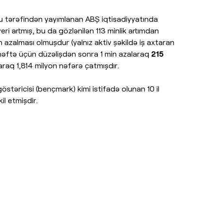
su tərəfindən yayımlanan ABŞ iqtisadiyyatında
yeri artmış, bu da gözlənilən 113 minlik artımdan
 azalması olmuşdur (yalnız aktiv şəkildə iş axtaran
ən həftə üçün düzəlişdən sonra 1 min azalaraq
215
araq 1,814 milyon nəfərə çatmışdır.
östəricisi (bençmark) kimi istifadə olunan 10 il
il etmişdir.