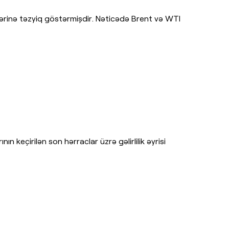
lərinə təzyiq göstərmişdir. Nəticədə Brent və WTI
n keçirilən son hərraclar üzrə gəlirlilik əyrisi