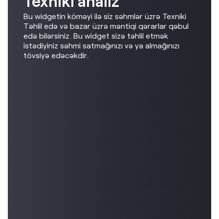
Texniki analiz
Bu widgetin köməyi ilə siz səhmlər üzrə Texniki
Təhlil edə və bazar üzrə məntiqi qərarlar qəbul
edə bilərsiniz. Bu widget sizə təhlil etmək
istədiyiniz səhmi satmağınızı və ya almağınızı
tövsiyə edəcəkdir.