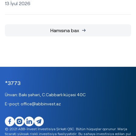
13 İyul 2026
Hamısına bax
*3773
Ünvan: Bakı şəhəri, C.Cabbarlı küçəsi 40C
E-poçt:
office@abbinvest.az
© 2021 ABB-İnvest İnvestisiya Şirkəti QSC. Bütün hüquqlar qorunur. Marja
ticarəti yüksək riskli investisiya fəaliyyətidir. Bu sahəyə investisiya edilən pul