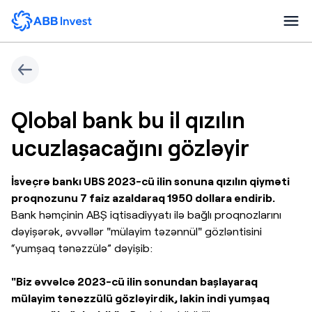
Qlobal bank bu il qızılın
ucuzlaşacağını gözləyir
İsveçrə bankı UBS 2023-cü ilin sonuna qızılın qiyməti
proqnozunu 7 faiz azaldaraq 1950 dollara endirib.
Bank həmçinin ABŞ iqtisadiyyatı ilə bağlı proqnozlarını
dəyişərək, əvvəllər "mülayim təzənnül" gözləntisini
“yumşaq tənəzzülə” dəyişib:
"Biz əvvəlcə 2023-cü ilin sonundan başlayaraq
mülayim tənəzzülü gözləyirdik, lakin indi yumşaq