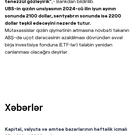
tənəzzül gözləyirik"
,- Bankdan bildirilib.
UBS-in qızılın unsiyasının 2024-cü ilin iyun ayının
sonunda 2100 dollar, sentyabrın sonunda isə 2200
dollar təşkil edəcəyini nəzərdə tutur.
Mütəxəssislər qızılın qiymətinin artmasına növbəti təkanın
ABŞ-da uçot dərəcəsinin azaldılması dövründən əvvəl
birja investisiya fonduna (ETF-lər) tələbin yenidən
canlanması olacağını deyirlər.
Xəbərlər
Kapital, valyuta və əmtəə bazarlarının həftəlik icmalı