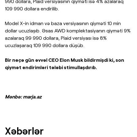
990 dollara, Plaid versiyasının qiyməti isə 4% azalaraq
109 990 dollara endirilib.
Model X-in idman və baza versiyasının qiyməti 10 min
dollar ucuzlaşıb. Əsas AWD komplektasiyanın qiyməti 9%
azalaraq 99 990 dollara, Plaid versiyası isə 8%
ucuzlaşaraq 109 990 dollara düşüb.
Bir neçə gün əvvəl CEO Elon Musk bildirmişdi ki, son
qiymət endirimləri tələbi stimullaşdırıb.
Mənbə: marja.az
Xəbərlər