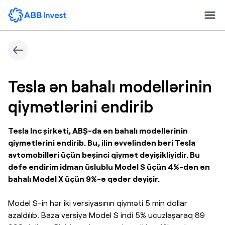
Tesla ən bahalı modellərinin
qiymətlərini endirib
Tesla Inc şirkəti, ABŞ-da ən bahalı modellərinin
qiymətlərini endirib. Bu, ilin əvvəlindən bəri Tesla
avtomobilləri üçün beşinci qiymət dəyişikliyidir. Bu
dəfə endirim idman üslublu Model S üçün 4%-dən ən
bahalı Model X üçün 9%-ə qədər dəyişir.
Model S-in hər iki versiyasının qiyməti 5 min dollar
azaldılıb. Baza versiya Model S indi 5% ucuzlaşaraq 89