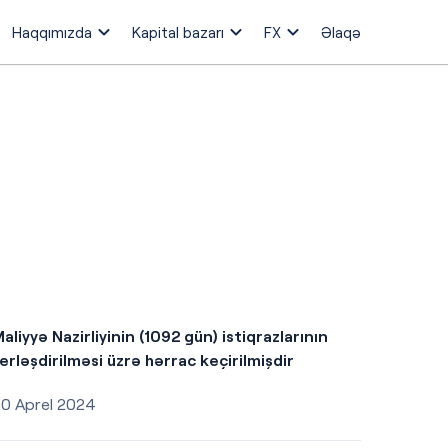
Haqqımızda
Kapital bazarı
FX
Əlaqə
aliyyə Nazirliyinin (1092 gün) istiqrazlarının
erləşdirilməsi üzrə hərrac keçirilmişdir
0 Aprel 2024