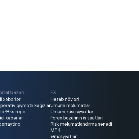
ital bazarı
FX
li xəbərlər
Hesab növləri
porativ qiymətli kağızlar
Ümumi məlumatlar
po/Əks repo
Ümumi xüsusiyyətlər
ici xəbərlər
Forex bazarının iş saatları
erraytinq
Risk məlumatlandırma sənədi
MT4
Əməliyyatlar