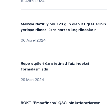
19 Aprel 2024
Maliyyə Nazirliyinin 728 gün olan istiqrazlarının
yerləşdirilməsi üzrə hərrac keçiriləcəkdir
06 Aprel 2024
Repo əqdləri üzrə istinad faiz indeksi
formalaşmışdır
29 Mart 2024
BOKT "Embafinans" QSC-nin istiqrazlarının