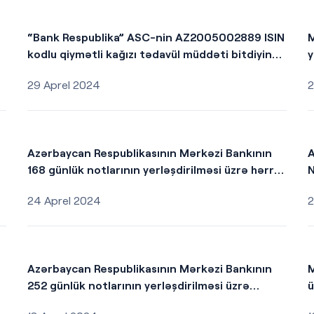
“Bank Respublika” ASC-nin AZ2005002889 ISIN
M
kodlu qiymətli kağızı tədavül müddəti bitdiyinə
y
görə delistinq edilmişdir.
29 Aprel 2024
2
Azərbaycan Respublikasının Mərkəzi Bankının
A
168 günlük notlarının yerləşdirilməsi üzrə hərrac
N
keçirilmişdir
k
24 Aprel 2024
2
Azərbaycan Respublikasının Mərkəzi Bankının
M
252 günlük notlarının yerləşdirilməsi üzrə
ü
hərrac keçirilmişdir